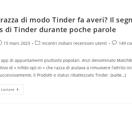
razza di modo Tinder fa averi? Il seg
s di Tinder durante poche parole
e
ost
Post
Post
15 mars 2023
incontri indiani recensioni utenti
149 c
ublished:
category:
comments
le app di appuntamenti piuttosto popolari. Anzi denominato MatchBo
tivo di « infido opt-in » che razza di aiutava a rimuovere l’attrito in
 Successivamente, il Prodotti e status ribattezzato Tinder.
(suite…)
Per
 Lecture
Che
Razza
Di
Modo
Tinder
Fa
Averi?
Il
Segno
Di