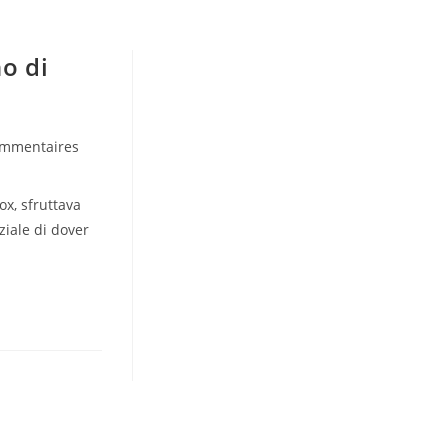
no di
ommentaires
:
x, sfruttava
iziale di dover