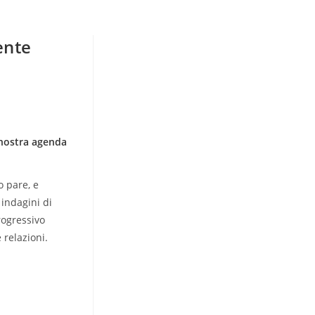
ente
a nostra agenda
o pare, e
indagini di
rogressivo
 relazioni.