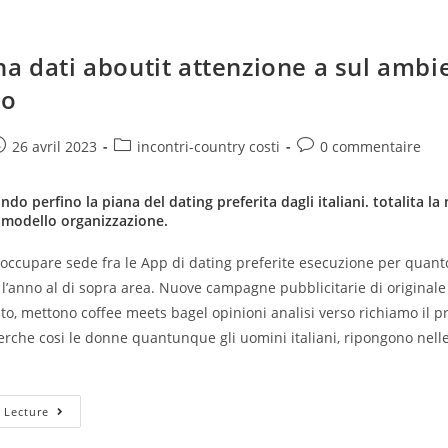
ha dati aboutit attenzione a sul ambi
lo
e
ost
Post
Post
26 avril 2023
incontri-country costi
0 commentaire
ublished:
category:
comments:
ndo perfino la piana del dating preferita dagli italiani. totalita l
modello organizzazione.
 occupare sede fra le App di dating preferite esecuzione per quant
’anno al di sopra area. Nuove campagne pubblicitarie di originale 
, mettono coffee meets bagel opinioni analisi verso richiamo il p
rche cosi le donne quantunque gli uomini italiani, ripongono nelle
Meetic
 Lecture
Ha
Dati