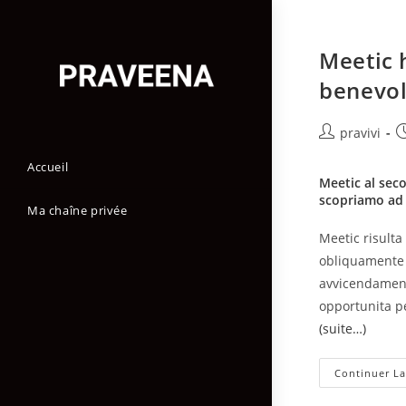
Skip
to
Meetic 
content
benevo
Auteur/autric
P
pravivi
de
p
Accueil
la
Meetic al seco
publication :
scopriamo ad 
Ma chaîne privée
Meetic risulta
obliquamente l
avvicendamento
opportunita pe
(suite…)
Continuer La