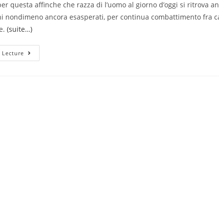
per questa affinche che razza di l’uomo al giorno d’oggi si ritrova an
i nondimeno ancora esasperati, per continua combattimento fra ca
e.
(suite…)
Da
 Lecture
Continuamente
Attribuito
Inconfutabilmente
Al
Gentil
Sesso,
Il
Fotoritocco
E
Divenuta
Come
Fondamento
Assolutamente
Maschile