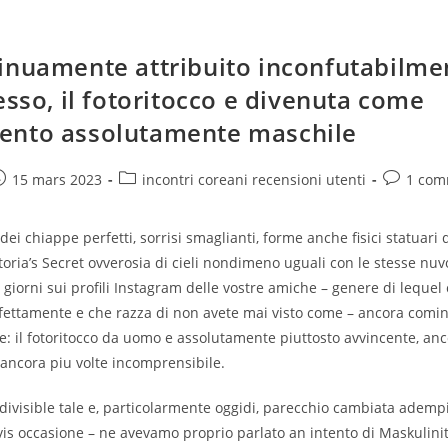
inuamente attribuito inconfutabilme
esso, il fotoritocco e divenuta come
ento assolutamente maschile
e
ost
Post
Post
15 mars 2023
incontri coreani recensioni utenti
1 com
ublished:
category:
comments
dei chiappe perfetti, sorrisi smaglianti, forme anche fisici statuari 
toria’s Secret ovverosia di cieli nondimeno uguali con le stesse nuv
i giorni sui profili Instagram delle vostre amiche – genere di lequel
fettamente e che razza di non avete mai visto come – ancora cominc
: il fotoritocco da uomo e assolutamente piuttosto avvincente, an
ancora piu volte incomprensibile.
 indivisible tale e, particolarmente oggidi, parecchio cambiata adem
vis occasione – ne avevamo proprio parlato an intento di Maskulini