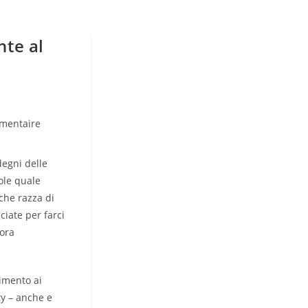
nte al
mentaire
:
degni delle
ole quale
 che razza di
iate per farci
cora
pimento ai
ty – anche e