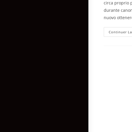
circa proprio 
durante canon
nuovo ottener
Continuer La