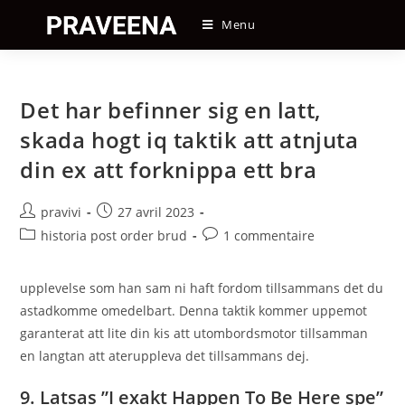
Skip
Menu
to
content
Det har befinner sig en latt,
skada hogt iq taktik att atnjuta
din ex att forknippa ett bra
Auteur/autrice
Post
pravivi
27 avril 2023
de
published:
Post
Post
historia post order brud
1 commentaire
la
category:
comments:
publication :
upplevelse som han sam ni haft fordom tillsammans det du
astadkomme omedelbart. Denna taktik kommer uppemot
garanterat att lite din kis att utombordsmotor tillsamman
en langtan att ateruppleva det tillsammans dej.
9. Latsas ”I exakt Happen To Be Here spe”