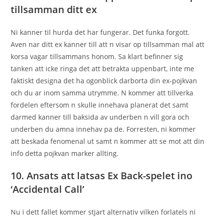
tillsamman ditt ex
Ni kanner til hurda det har fungerar. Det funka forgott.
Aven nar ditt ex kanner till att n visar op tillsamman mal att
korsa vagar tillsammans honom. Sa klart befinner sig
tanken att icke ringa det att betrakta uppenbart, inte me
faktiskt designa det ha ogonblick darborta din ex-pojkvan
och du ar inom samma utrymme. N kommer att tillverka
fordelen eftersom n skulle innehava planerat det samt
darmed kanner till baksida av underben n vill gora och
underben du amna innehav pa de. Forresten, ni kommer
att beskada fenomenal ut samt n kommer att se mot att din
info detta pojkvan marker allting.
10. Ansats att latsas Ex Back-spelet ino
‘Accidental Call’
Nu i dett fallet kommer stjart alternativ vilken forlatels ni