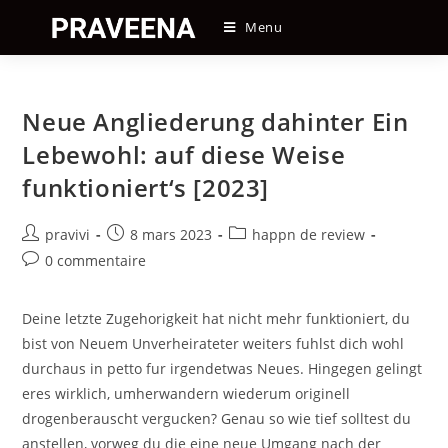
Skip
Menu
to
content
Neue Angliederung dahinter Ein
Lebewohl: auf diese Weise
funktioniert‘s [2023]
Auteur/autrice
Post
Post
pravivi
8 mars 2023
happn de review
de
published:
category:
Post
0 commentaire
la
comments:
publication :
Deine letzte Zugehorigkeit hat nicht mehr funktioniert, du
bist von Neuem Unverheirateter weiters fuhlst dich wohl
durchaus in petto fur irgendetwas Neues. Hingegen gelingt
eres wirklich, umherwandern wiederum originell
drogenberauscht vergucken? Genau so wie tief solltest du
anstellen, vorweg du die eine neue Umgang nach der