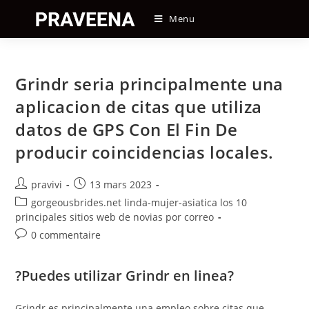
Skip
Menu
to
content
Grindr seri­a principalmente una
aplicacion de citas que utiliza
datos de GPS Con El Fin De
producir coincidencias locales.
Auteur/autrice
Post
pravivi
13 mars 2023
de
published:
Post
gorgeousbrides.net linda-mujer-asiatica los 10
la
category:
principales sitios web de novias por correo
publication :
Post
0 commentaire
comments:
?Puedes utilizar Grindr en linea?
Grindr es principalmente una empleo sobre citas que