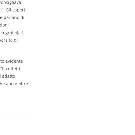
consigliava
”. Gli esperti
he parlano di
zioni
ografia). Il
ersita di
sto evidente
“ha effetti
l adatto
he ancor oltre