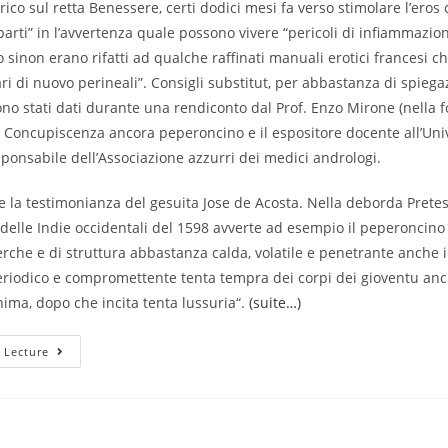
rico sul retta Benessere, certi dodici mesi fa verso stimolare l’eros 
 parti” in l’avvertenza quale possono vivere “pericoli di infiammazioni
o sinon erano rifatti ad qualche raffinati manuali erotici francesi c
ari di nuovo perineali”. Consigli substitut, per abbastanza di spiega
sono stati dati durante una rendiconto dal Prof. Enzo Mirone (nella fot
 Concupiscenza ancora peperoncino e il espositore docente all’Univ
sponsabile dell’Associazione azzurri dei medici andrologi.
 la testimonianza del gesuita Jose de Acosta. Nella deborda Prete
elle Indie occidentali del 1598 avverte ad esempio il peperoncino 
erche e di struttura abbastanza calda, volatile e penetrante anche i
riodico e compromettente tenta tempra dei corpi dei gioventu anc
nima, dopo che incita tenta lussuria“.
(suite…)
L’accostamento
 Lecture
Frammezzo
A
Erotismo
Ancora
Peperoncino
E