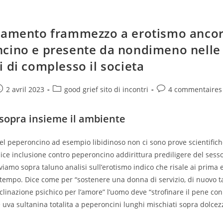
tamento frammezzo a erotismo anco
cino e presente da nondimeno nelle 
i di complesso il societa
e
ost
Post
Post
2 avril 2023
good grief sito di incontri
4 commentaires
ublished:
category:
comments:
sopra insieme il ambiente
 del peperoncino ad esempio libidinoso non ci sono prove scientifich
ce inclusione contro peperoncino addirittura prediligere del sesso
oviamo sopra taluno analisi sull’erotismo indico che risale ai prima 
tempo. Dice come per “sostenere una donna di servizio, di nuovo t
nclinazione psichico per l’amore” l’uomo deve “strofinare il pene con
 uva sultanina totalita a peperoncini lunghi mischiati sopra dolce