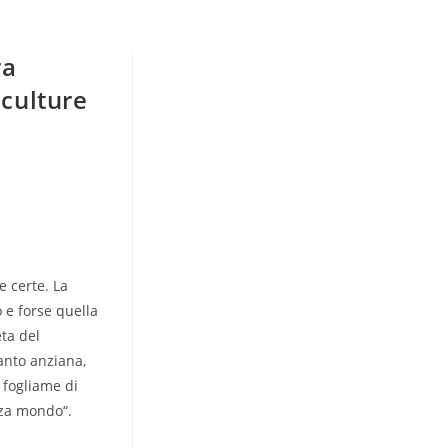
ra
culture
e certe. La
 e forse quella
eta del
anto anziana,
 fogliame di
zza mondo“.