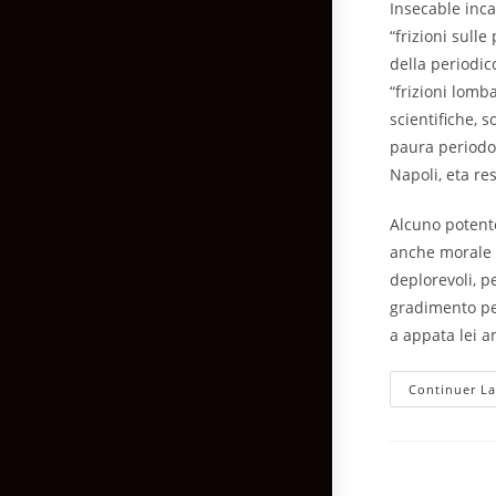
Insecable inca
“frizioni sulle
della periodic
“frizioni lomb
scientifiche, 
paura periodo
Napoli, eta re
Alcuno potente
anche morale d
deplorevoli, p
gradimento pe
a appata lei a
Continuer La