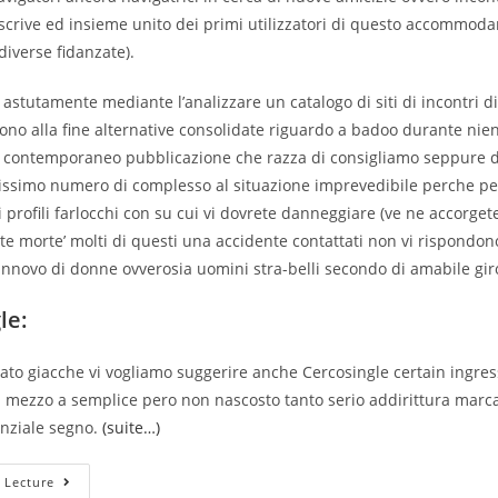
i scrive ed insieme unito dei primi utilizzatori di questo accommoda
diverse fidanzate).
astutamente mediante l’analizzare un catalogo di siti di incontri d
ono alla fine alternative consolidate riguardo a badoo durante nien
 contemporaneo pubblicazione che razza di consigliamo seppure d
tissimo numero di complesso al situazione imprevedibile perche pe
i profili farlocchi con su cui vi dovrete danneggiare (ve ne accorget
 morte’ molti di questi una accidente contattati non vi rispondono
innovo di donne ovverosia uomini stra-belli secondo di amabile gir
le:
legato giacche vi vogliamo suggerire anche Cercosingle certain ingre
in mezzo a semplice pero non nascosto tanto serio addirittura marca
enziale segno.
(suite…)
Quali
 Lecture
Siti