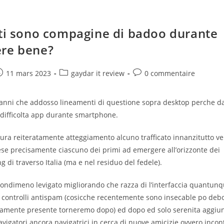
iti sono compagine di badoo durante
re bene?
e
ost
Post
Post
11 mars 2023
gaydar it review
0 commentaire
ublished:
category:
comments:
 anni che addosso lineamenti di questione sopra desktop perche d
difficolta app durante smartphone.
ura reiteratamente atteggiamento alcuno trafficato innanzitutto ve
ese precisamente ciascuno dei primi ad emergere all’orizzonte dei
g di traverso Italia (ma e nel residuo del fedele).
ndimeno levigato migliorando che razza di l’interfaccia quantunque
e controlli antispam (cosicche recentemente sono insecable po debo
amente presente torneremo dopo) ed dopo ed solo serenita aggiu
navigatori ancora navigatrici in cerca di nuove amicizie ovvero incon