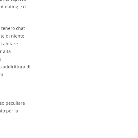
nt dating e ci
i tenero chat
te di niente
i abitare
r alta
e
 addirittura di
o)
sso peculiare
to per la