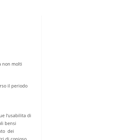
a non molti
rso il periodo
 l’usabilita di
li bensi
nto
dei
tri di copioso