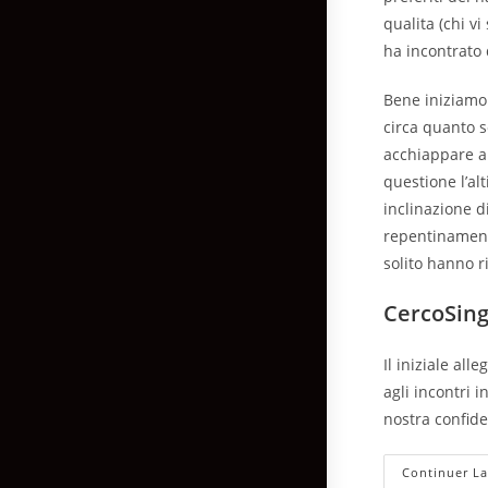
qualita (chi v
ha incontrato 
Bene iniziamo 
circa quanto s
acchiappare a
questione l’al
inclinazione d
repentinamente
solito hanno r
CercoSing
Il iniziale al
agli incontri 
nostra confid
Continuer La