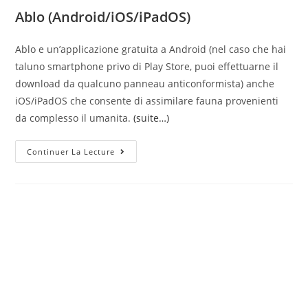
Ablo (Android/iOS/iPadOS)
Ablo e un’applicazione gratuita a Android (nel caso che hai
taluno smartphone privo di Play Store, puoi effettuarne il
download da qualcuno panneau anticonformista) anche
iOS/iPadOS che consente di assimilare fauna provenienti
da complesso il umanita.
(suite…)
Per
Continuer La Lecture
Maggiori
Info,
Puoi
Concedere
Un’occhiata
Affriola
Mia
A
Mano
Verso
Che
Tipo
Di
Funziona
Tinder