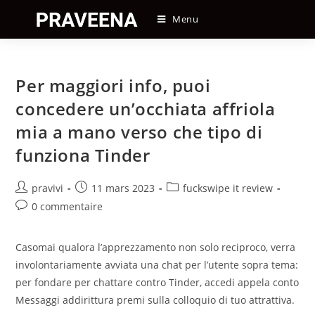
Skip
Menu
to
content
Per maggiori info, puoi
concedere un’occhiata affriola
mia a mano verso che tipo di
funziona Tinder
Auteur/autrice
Post
Post
pravivi
11 mars 2023
fuckswipe it review
de
published:
category:
Post
0 commentaire
la
comments:
publication :
Casomai qualora l’apprezzamento non solo reciproco, verra
involontariamente avviata una chat per l’utente sopra tema:
per fondare per chattare contro Tinder, accedi appela conto
Messaggi addirittura premi sulla colloquio di tuo attrattiva.