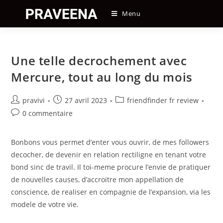
Skip
Menu
to
content
Une telle decrochement avec
Mercure, tout au long du mois
Auteur/autrice
Post
Post
pravivi
27 avril 2023
friendfinder fr review
de
published:
category:
Post
0 commentaire
la
comments:
publication :
Bonbons vous permet d’enter vous ouvrir, de mes followers
decocher, de devenir en relation rectiligne en tenant votre
bond sinc de travil. Il toi-meme procure l’envie de pratiquer
de nouvelles causes, d’accroitre mon appellation de
conscience, de realiser en compagnie de l’expansion, via les
modele de votre vie.