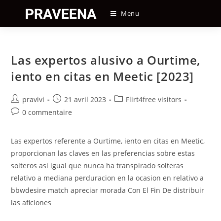
Skip
Menu
to
content
Las expertos alusivo a Ourtime,
iento en citas en Meetic [2023]
Auteur/autrice
Post
Post
pravivi
21 avril 2023
Flirt4free visitors
de
published:
category:
Post
0 commentaire
la
comments:
publication :
Las expertos referente a Ourtime, iento en citas en Meetic,
proporcionan las claves en las preferencias sobre estas
solteros asi igual que nunca ha transpirado solteras
relativo a mediana perduracion en la ocasion en relativo a
bbwdesire match apreciar morada Con El Fin De distribuir
las aficiones