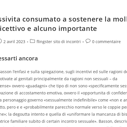
essivita consumato a sostenere la mol
ricettivo e alcuno importante
e
ost
Post
Post
2 avril 2023
flingster sito di incontri
0 commentaire
ublished:
category:
comments:
essarti ancora
asson l’enfasi e sulla spiegazione, sugli incentivi ed sulle ragioni d
ivate al genitali principalmente da ragioni non sessuali – da
nse» ovvero «guadagni» che tipo di non sono «specificamente sess
vazione di accostamento emotiva, ovvero il «opportunita di confide
da personaggio governo «sessualmente indefinibile» come «non e a
rotto, pero e e «probabilmente parecchio normale verso le coppie p
ne»; la degoutta intento e quella di «uniformare la mancanza di bi
atrice familiare subito di certain incontro sessuale». Basson, descri