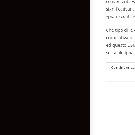
conveniente va
significativa) 
«piano contro» 
Che tipo di l
cumulativament
ed questo DSM,
sessuale ipoat
Continuer La