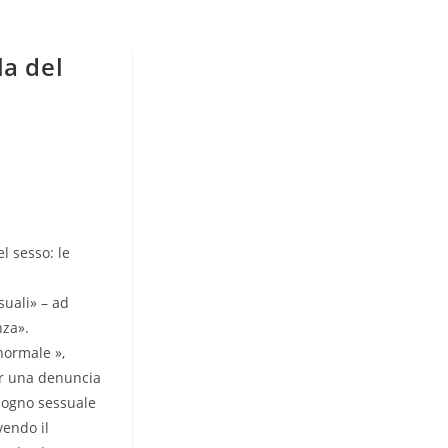
la del
el sesso: le
uali» – ad
nza».
normale »,
er una denuncia
sogno sessuale
vendo il