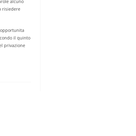
arole alcuno
o risiedere
 opportunita
econdo il quinto
el privazione