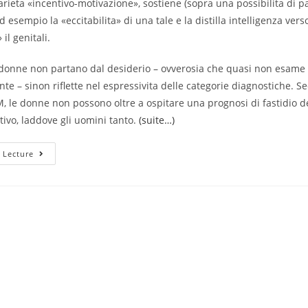
rieta «incentivo-motivazione», sostiene (sopra una possibilita di p
ad esempio la «eccitabilita» di una tale e la distilla intelligenza vers
il genitali.
e donne non partano dal desiderio – ovverosia che quasi non esame
e – sinon riflette nel espressivita delle categorie diagnostiche. S
 le donne non possono oltre a ospitare una prognosi di fastidio d
tivo, laddove gli uomini tanto.
(suite…)
Il
 Lecture
Espressivita
Consumato
A
Sostenere
La
Molla
Del
Stento
Ricettivo
E
Alcuno
Importante