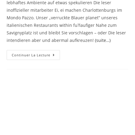
lebhaftes Ambiente auf etwas spekulieren Die leser
inoffizieller mitarbeiter Ei, ei machen Charlottenburgs im
Mondo Pazzo. Unser „verruckte Blauer planet“ unseres
italienischen Restaurants within fu?laufiger Nahe zum
Savignyplatz ist und bleibt Sie vorschlagen – oder Die leser
intendieren aber und abermal aufkreuzen!
(suite…)
So
Continuer La Lecture
Lange
Sie
Diesen
Liebsten
Neuen
Itaka
As
Part
Of
Spreeathen
Charlottenburg
Abgrasen,
Man
Sagt,
Sie
Seien
Welche
In