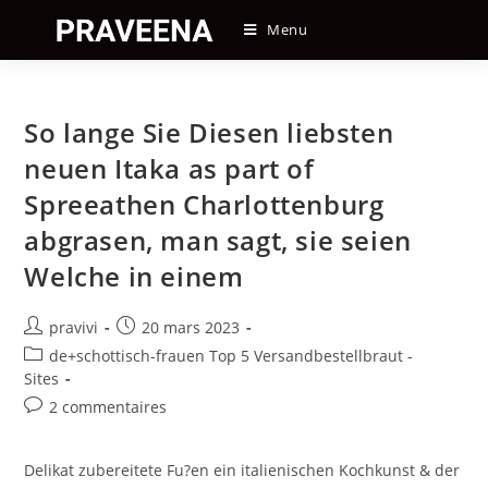
Skip
Menu
to
content
So lange Sie Diesen liebsten
neuen Itaka as part of
Spreeathen Charlottenburg
abgrasen, man sagt, sie seien
Welche in einem
Auteur/autrice
Post
pravivi
20 mars 2023
de
published:
Post
de+schottisch-frauen Top 5 Versandbestellbraut -
la
category:
Sites
publication :
Post
2 commentaires
comments:
Delikat zubereitete Fu?en ein italienischen Kochkunst & der