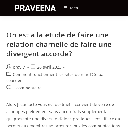
Skip
Menu
to
content
On est a la etude de faire une
relation charnelle de faire une
divergent accorde?
Auteur/autrice
Post
pravivi
28 avril 2023
de
published:
Post
Comment fonctionnent les sites de mariГ©e par
la
category:
courrier
publication :
Post
0 commentaire
comments:
Alors Jecontacte vous est destine! Il convient de votre de
achoppes pleinement sans aucun frais supplementaires
qui presente une diversite d’aides pratiques sensitifs ce qui
permet aux membres se procurer tous les communications