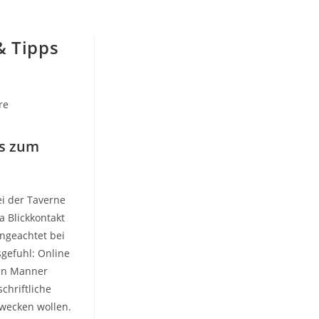
& Tipps
re
ps zum
ei der Taverne
a Blickkontakt
Ungeachtet bei
gefuhl: Online
sen Manner
chriftliche
wecken wollen.