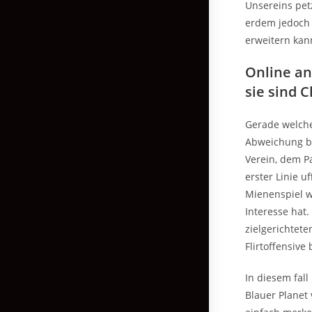
Unsereins pet
erdem jedoch e
erweitern kan
Online a
sie sind 
Gerade welches
Abweichung be
Verein, dem P
erster Linie 
Mienenspiel w
Interesse hat
zielgerichtet
Flirtoffensive
In diesem fall
Blauer Planet