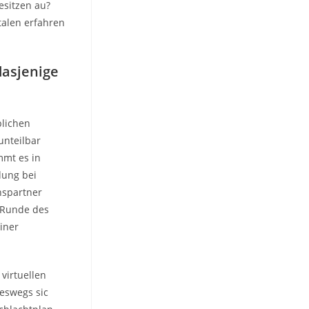
esitzen au?
talen erfahren
asjenige
blichen
unteilbar
mmt es in
dung bei
hspartner
 Runde des
iner
 virtuellen
neswegs sic