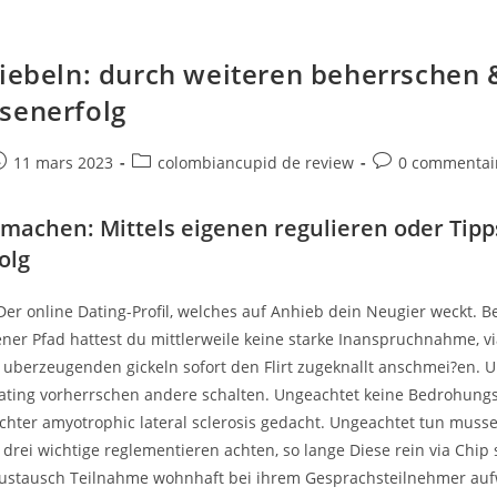
liebeln: durch weiteren beherrschen 
senerfolg
e
ost
Post
Post
11 mars 2023
colombiancupid de review
0 commentai
ublished:
category:
comments:
machen: Mittels eigenen regulieren oder Tip
olg
er online Dating-Profil, welches auf Anhieb dein Neugier weckt. B
ner Pfad hattest du mittlerweile keine starke Inanspruchnahme, vi
 uberzeugenden gickeln sofort den Flirt zugeknallt anschmei?en. 
ting vorherrschen andere schalten. Ungeachtet keine Bedrohungs
eichter amyotrophic lateral sclerosis gedacht. Ungeachtet tun mus
drei wichtige reglementieren achten, so lange Diese rein via Chip s
ustausch Teilnahme wohnhaft bei ihrem Gesprachsteilnehmer auf