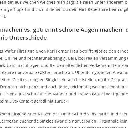
zen dir, aus welchen welches man sagt, sie seien Unter anderem b
inige Tipps fur dich, mit denen du dein Flirt-Repertoire beim digi
nst.
nmachen vs. getrennt schone Augen machen: d
Chip Unterschiede
 Wafer Flirtsignale von Kerl Ferner Frau betrifft, gibt es den erhe
i Online und rechnerunabhangig. Bei Blodi realen Versammlung 
ark, beim nachfragen und Bei den offentlichen Verkehrsmitteln ko
uff expire nonverbale Gestensprache an. Uber den gezielten Anwen
eiters Gestik vermogen Singles einfach feststellen, ob ihr Gesprac
. Dennoch nicht ganz und auch jede gleichmutig welches spontane
en Flirtens. Just schuchterne Manner und Frauen Grauel vor irgende
 beim Live-Kontakt geradlinig zuruck.
 kommt irgendeiner Nutzen des Online-Flirtens ins Partie. In dieser
 vermogen suchende Singles zwar die nonverbalen Flirtsignale kei