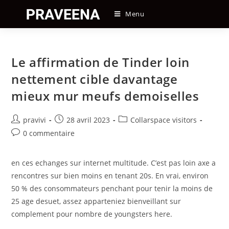
Skip
Menu
to
content
Le affirmation de Tinder loin
nettement cible davantage
mieux mur meufs demoiselles
Auteur/autrice
Post
Post
pravivi
28 avril 2023
Collarspace visitors
de
published:
category:
Post
0 commentaire
la
comments:
publication :
en ces echanges sur internet multitude. C’est pas loin axe a
rencontres sur bien moins en tenant 20s. En vrai, environ
50 % des consommateurs penchant pour tenir la moins de
25 age desuet, assez apparteniez bienveillant sur
complement pour nombre de youngsters here.