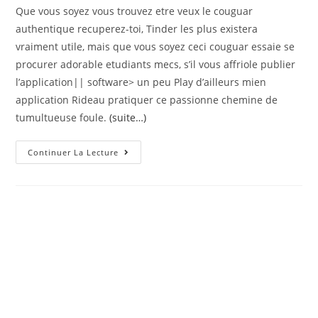
Que vous soyez vous trouvez etre veux le couguar
authentique recuperez-toi, Tinder les plus existera
vraiment utile, mais que vous soyez ceci couguar essaie se
procurer adorable etudiants mecs, s’il vous affriole publier
l’application|| software> un peu Play d’ailleurs mien
application Rideau pratiquer ce passionne chemine de
tumultueuse foule.
(suite…)
Le
Continuer La Lecture
Affirmation
De
Tinder
Loin
Nettement
Cible
Davantage
Mieux
Mur
Meufs
Demoiselles