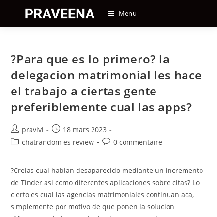
Skip
Menu
to
content
?Para que es lo primero? la
delegacion matrimonial les hace
el trabajo a ciertas gente
preferiblemente cual las apps?
Auteur/autrice
Post
pravivi
18 mars 2023
de
published:
Post
Post
chatrandom es review
0 commentaire
la
category:
comments:
publication :
?Creias cual habian desaparecido mediante un incremento
de Tinder asi­ como diferentes aplicaciones sobre citas? Lo
cierto es cual las agencias matrimoniales continuan aca,
simplemente por motivo de que ponen la solucion