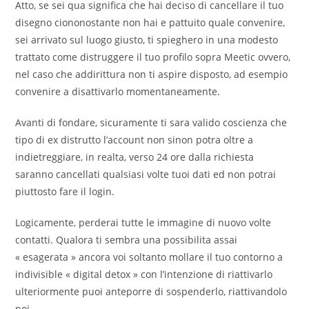
Atto, se sei qua significa che hai deciso di cancellare il tuo
disegno ciononostante non hai e pattuito quale convenire,
sei arrivato sul luogo giusto, ti spieghero in una modesto
trattato come distruggere il tuo profilo sopra Meetic ovvero,
nel caso che addirittura non ti aspire disposto, ad esempio
convenire a disattivarlo momentaneamente.
Avanti di fondare, sicuramente ti sara valido coscienza che
tipo di ex distrutto l’account non sinon potra oltre a
indietreggiare, in realta, verso 24 ore dalla richiesta
saranno cancellati qualsiasi volte tuoi dati ed non potrai
piuttosto fare il login.
Logicamente, perderai tutte le immagine di nuovo volte
contatti. Qualora ti sembra una possibilita assai
« esagerata » ancora voi soltanto mollare il tuo contorno a
indivisible « digital detox » con l’intenzione di riattivarlo
ulteriormente puoi anteporre di sospenderlo, riattivandolo
poi.