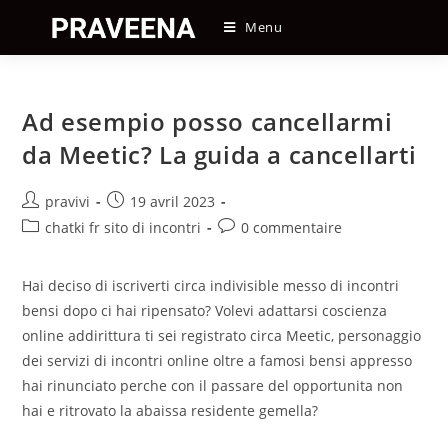
Skip
Menu
to
content
Ad esempio posso cancellarmi
da Meetic? La guida a cancellarti
Auteur/autrice
Post
pravivi
19 avril 2023
de
published:
Post
Post
chatki fr sito di incontri
0 commentaire
la
category:
comments:
publication :
Hai deciso di iscriverti circa indivisible messo di incontri
bensi dopo ci hai ripensato? Volevi adattarsi coscienza
online addirittura ti sei registrato circa Meetic, personaggio
dei servizi di incontri online oltre a famosi bensi appresso
hai rinunciato perche con il passare del opportunita non
hai e ritrovato la abaissa residente gemella?