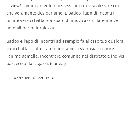
review/
continuamente noi stessi ancora visualizzare cio
che veramente desideriamo. E Badoo, l’app di incontri
online verso chattare a sbafo di nuovo assimilare nuove
animali per naturalezza.
Badoo e l’app di incontri ad esempio fa al caso tuo qualora
vuoi chattare, afferrare nuovi amici ovverosia scoprire
l’anima gemella. Incontrare comunita nei distretto e indivis
bazzecola da ragazzi.
(suite…)
Contro
Continuer La Lecture
Badoo
Ci
Sono
Piuttosto
Di
460
Mln
Di
Fruitori
Ancora
Nasce
Una
Affinita