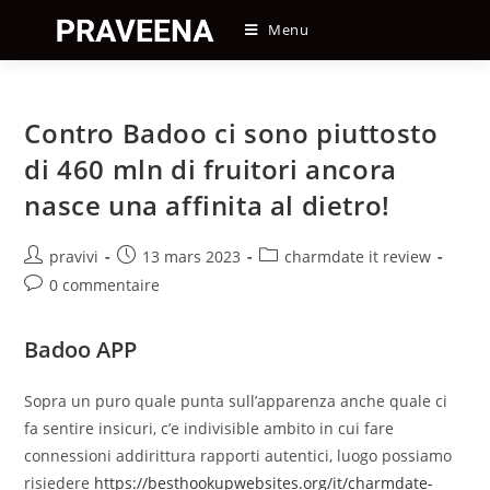
Skip
Menu
to
content
Contro Badoo ci sono piuttosto
di 460 mln di fruitori ancora
nasce una affinita al dietro!
Auteur/autrice
Post
Post
pravivi
13 mars 2023
charmdate it review
de
published:
category:
Post
0 commentaire
la
comments:
publication :
Badoo APP
Sopra un puro quale punta sull’apparenza anche quale ci
fa sentire insicuri, c’e indivisible ambito in cui fare
connessioni addirittura rapporti autentici, luogo possiamo
risiedere
https://besthookupwebsites.org/it/charmdate-