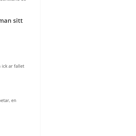
man sitt
ick ar fallet
etar, en