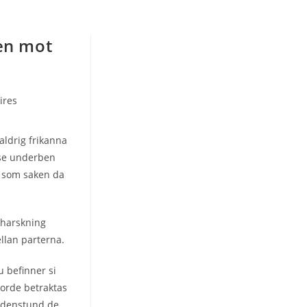
gen mot
ires
aldrig frikanna
tse underben
de som saken da
beharskning
llan parterna.
u befinner si
orde betraktas
lldenstund de