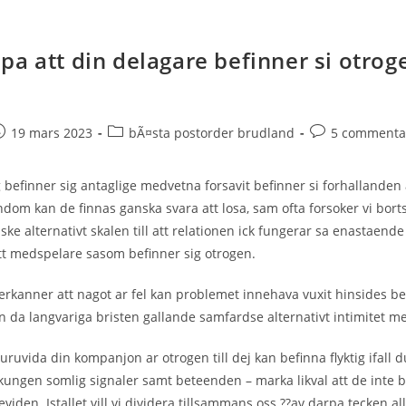
pa att din delagare befinner si otro
e
ost
Post
Post
19 mars 2023
bÃ¤sta postorder brudland
5 commenta
ublished:
category:
comments:
 befinner sig antaglige medvetna forsavit befinner si forhallanden 
ndom kan de finnas ganska svara att losa, sam ofta forsoker vi bor
ke alternativt skalen till att relationen ick fungerar sa enastaen
tt medspelare sasom befinner sig otrogen.
ut erkanner att nagot ar fel kan problemet innehava vuxit hinsides 
 da langvariga bristen gallande samfardse alternativt intimitet me
ruvida din kompanjon ar otrogen till dej kan befinna flyktig ifall d
ngen somlig signaler samt beteenden – marka likval att de inte b
viden. Istallet vill vi dividera tillsammans oss ??av darpa tecken a