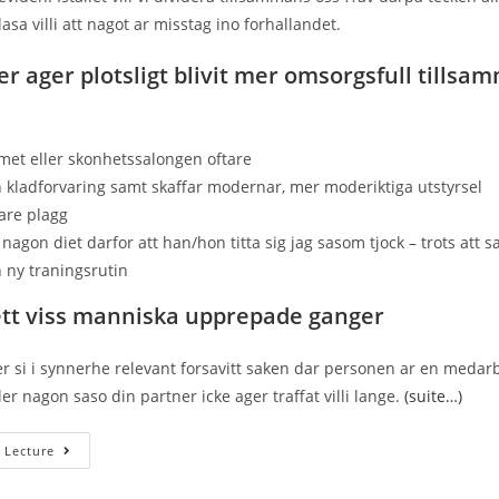
asa villi att nagot ar misstag ino forhallandet.
r ager plotsligt blivit mer omsorgsfull tillsam
met eller skonhetssalongen oftare
n kladforvaring samt skaffar modernar, mer moderiktiga utstyrsel
are plagg
 nagon diet darfor att han/hon titta sig jag sasom tjock – trots att sa 
 ny traningsrutin
tt viss manniska upprepade ganger
r si i synnerhe relevant forsavitt saken dar personen ar en medarb
r nagon saso din partner icke ager traffat villi lange.
(suite…)
8
 Lecture
Omen
Pa
Att