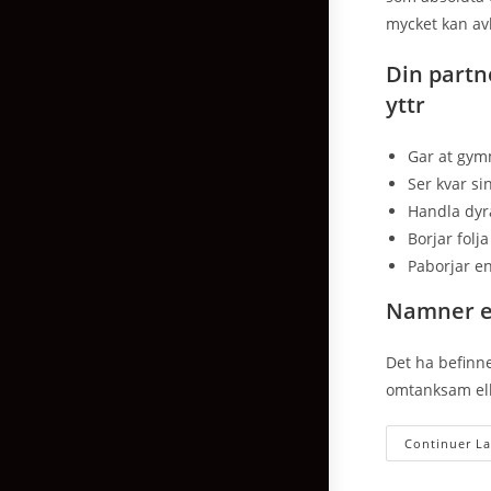
mycket kan avl
Din partne
yttr
Gar at gym
Ser kvar si
Handla dyr
Borjar folja
Paborjar en
Namner e
Det ha befinne
omtanksam elle
Continuer La