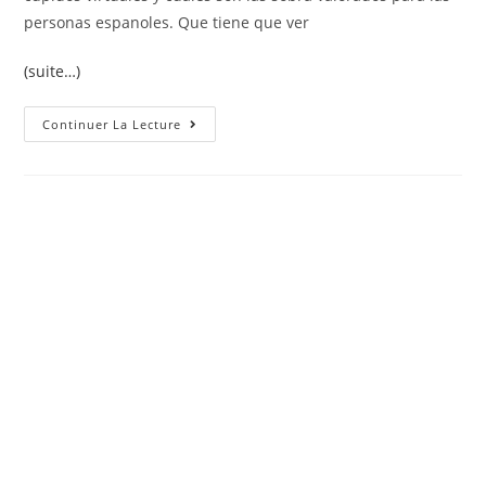
personas espanoles. Que tiene que ver
(suite…)
Community
Continuer La Lecture
Manager
Con
El
Fin
De
Atar:
Faciles
Sobre
Utilizar
Y
No
Ha
Transpirado
Practicas