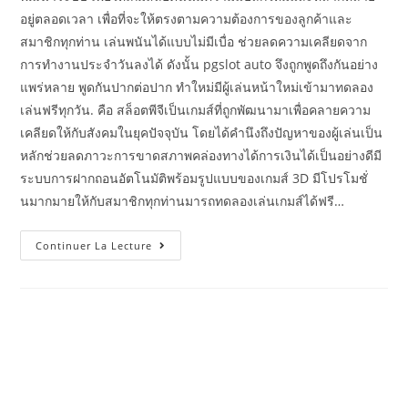
อยู่ตลอดเวลา เพื่อที่จะให้ตรงตามความต้องการของลูกค้าและ
สมาชิกทุกท่าน เล่นพนันได้แบบไม่มีเบื่อ ช่วยลดความเคลียดจาก
การทำงานประจำวันลงได้ ดังนั้น pgslot auto จึงถูกพูดถึงกันอย่าง
แพร่หลาย พูดกันปากต่อปาก ทำใหม่มีผู้เล่นหน้าใหม่เข้ามาทดลอง
เล่นฟรีทุกวัน. คือ สล็อตพีจีเป็นเกมส์ที่ถูกพัฒนามาเพื่อคลายความ
เคลียดให้กับสังคมในยุคปัจจุบัน โดยได้คำนึงถึงปัญหาของผู้เล่นเป็น
หลักช่วยลดภาวะการขาดสภาพคล่องทางได้การเงินได้เป็นอย่างดีมี
ระบบการฝากถอนอัตโนมัติพร้อมรูปแบบของเกมส์ 3D มีโปรโมชั่
นมากมายให้กับสมาชิกทุกท่านมารถทดลองเล่นเกมส์ได้ฟรี…
Megabetusa
Continuer La Lecture
Com
เดิม
พัน
กีฬา
ออนไลน์
ที่
มั่นคง
และ
ปลอดภัย
ให้
บริการ
24