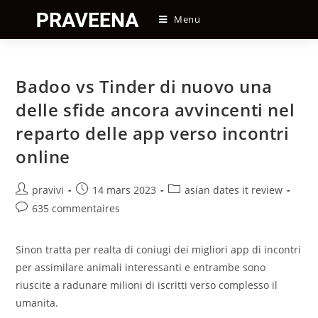
Skip
Menu
to
content
Badoo vs Tinder di nuovo una
delle sfide ancora avvincenti nel
reparto delle app verso incontri
online
Auteur/autrice
Post
Post
pravivi
14 mars 2023
asian dates it review
de
published:
category:
Post
635 commentaires
la
comments:
publication :
Sinon tratta per realta di coniugi dei migliori app di incontri
per assimilare animali interessanti e entrambe sono
riuscite a radunare milioni di iscritti verso complesso il
umanita.