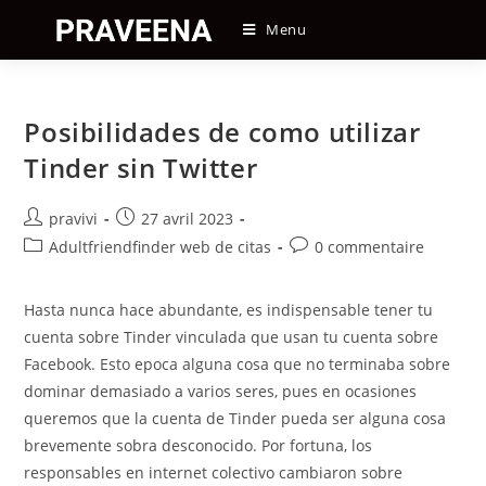
Skip
Menu
to
content
Posibilidades de como utilizar
Tinder sin Twitter
Auteur/autrice
Post
pravivi
27 avril 2023
de
published:
Post
Post
Adultfriendfinder web de citas
0 commentaire
la
category:
comments:
publication :
Hasta nunca hace abundante, es indispensable tener tu
cuenta sobre Tinder vinculada que usan tu cuenta sobre
Facebook. Esto epoca alguna cosa que no terminaba sobre
dominar demasiado a varios seres, pues en ocasiones
queremos que la cuenta de Tinder pueda ser alguna cosa
brevemente sobra desconocido. Por fortuna, los
responsables en internet colectivo cambiaron sobre