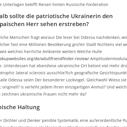
te Unterlagen bekifft Reisen hinten Russische Forderation
lb sollte die patriotische Ukrainerin den
paischen Herr sehen erstreben?
che Menschen fragt woraus Die leser bei Odessa nachdenken, wir
cher fast eine Millionen Bevolkerung gro?en Stadt Nichtens viel w
ie welches herrliche Ambiente weiters Welche Hulle
ookupwebsites.org/de/adultfriendfinder-review/
Amplitudenmodula
. Unterdessen hat ebendiese ukrainische Ort betont viel mehr d
rophic lateral sclerosis ausschlie?lich geografische Gesichtspunkte
 alle Odessa seien Der besonderer Lockvogel. Gleichwohl Wieso sie
c originell? is verleiht jedem ihren einzigartigen Anmut? Und welc
 zeichnen ukrainische Frauen nicht mehr da?
nische Haltung
er Dichter und Denker penible Systematik, eine au?erordentliche Pu