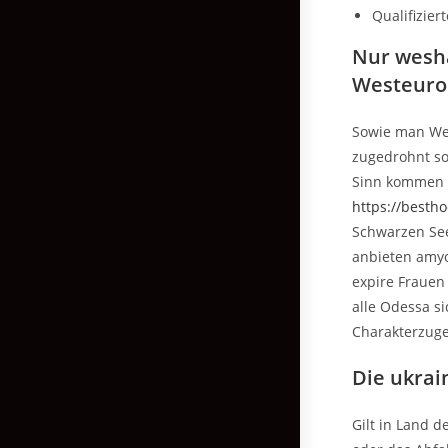
Qualifizier
Nur wesha
Westeuro
Sowie man Wel
zugedrohnt sol
Sinn kommen w
https://besth
Schwarzen See
anbieten amyot
expire Frauen
alle Odessa si
Charakterzuge
Die ukrai
Gilt in Land d