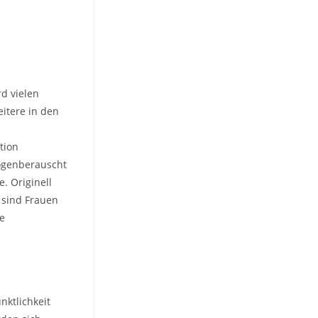
d vielen
eitere in den
tion
rogenberauscht
. Originell
 sind Frauen
he
nktlichkeit