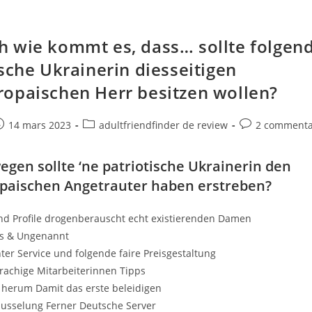
 wie kommt es, dass… sollte folgen
ische Ukrainerin diesseitigen
opaischen Herr besitzen wollen?
e
ost
Post
Post
14 mars 2023
adultfriendfinder de review
2 commenta
ublished:
category:
comments:
gen sollte ‘ne patriotische Ukrainerin den
paischen Angetrauter haben erstreben?
nd Profile drogenberauscht echt existierenden Damen
os & Ungenannt
ter Service und folgende faire Preisgestaltung
rachige Mitarbeiterinnen Tipps
 herum Damit das erste beleidigen
lusselung Ferner Deutsche Server