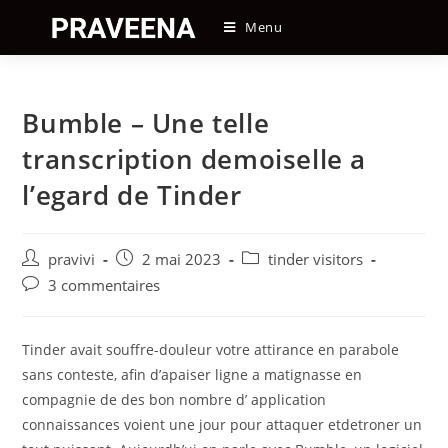
Skip
Menu
to
content
Bumble – Une telle
transcription demoiselle a
l’egard de Tinder
Auteur/autrice
Post
Post
pravivi
2 mai 2023
tinder visitors
de
published:
category:
Post
3 commentaires
la
comments:
publication :
Tinder avait souffre-douleur votre attirance en parabole
sans conteste, afin d’apaiser ligne a matignasse en
compagnie de des bon nombre d’ application
connaissances voient une jour pour attaquer etdetroner un