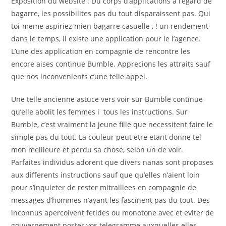
Exposition du website : Du corps d’applications a l’egard de
bagarre, les possibilites pas du tout disparaissent pas. Qui
toi-meme aspiriez mien bagarre casuelle , ! un rendement
dans le temps, il existe une application pour le l’agence.
L’une des application en compagnie de rencontre les
encore aises continue Bumble. Apprecions les attraits sauf
que nos inconvenients c’une telle appel.
Une telle ancienne astuce vers voir sur Bumble continue
qu’elle abolit les femmes i tous les instructions. Sur
Bumble, c’est vraiment la jeune fille que necessitent faire le
simple pas du tout. La couleur peut etre etant donne tel
mon meilleure et perdu sa chose, selon un de voir.
Parfaites individus adorent que divers nanas sont proposes
aux differents instructions sauf que qu’elles n’aient loin
pour s’inquieter de rester mitraillees en compagnie de
messages d’hommes n’ayant les fascinent pas du tout. Des
inconnus apercoivent fetides ou monotone avec et eviter de
gouvernement poster vos telegramme auxquelles elles