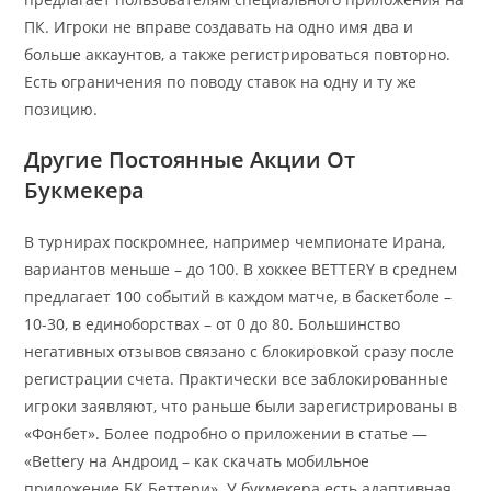
ПК. Игроки не вправе создавать на одно имя два и
больше аккаунтов, а также регистрироваться повторно.
Есть ограничения по поводу ставок на одну и ту же
позицию.
Другие Постоянные Акции От
Букмекера
В турнирах поскромнее, например чемпионате Ирана,
вариантов меньше – до 100. В хоккее BETTERY в среднем
предлагает 100 событий в каждом матче, в баскетболе –
10-30, в единоборствах – от 0 до 80. Большинство
негативных отзывов связано с блокировкой сразу после
регистрации счета. Практически все заблокированные
игроки заявляют, что раньше были зарегистрированы в
«Фонбет». Более подробно о приложении в статье —
«Bettery на Андроид – как скачать мобильное
приложение БК Беттери». У букмекера есть адаптивная