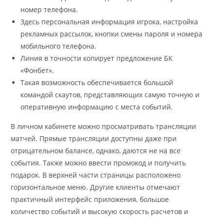
номер телефона.
Здесь персональная информация игрока, настройка
рекламных рассылок, кнопки смены пароля и номера
мобильного телефона.
Линия в точности копирует предложение БК
«Фонбет».
Такая возможность обеспечивается большой
командой скаутов, представляющих самую точную и
оперативную информацию с места событий.
В личном кабинете можно просматривать трансляции
матчей. Прямые трансляции доступны даже при
отрицательном балансе, однако, даются не на все
события. Также можно ввести промокод и получить
подарок. В верхней части страницы расположено
горизонтальное меню. Другие клиенты отмечают
практичный интерфейс приложения, большое
количество событий и высокую скорость расчетов и