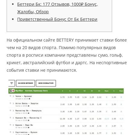
Беттери Бк: 177 Отзывов, 1000₽ Бонус,
Жалобы, Обзор
Приветственный Бонус От Бк Беттери
На официальном сайте BETTERY принимает ставки более
чем на 20 видов спорта. Помимо популярных видов
спорта в росписи компании представлены сумо, гольф,
крикет, австралийский футбол и дартс. На неспортивные
события ставки не принимаются.