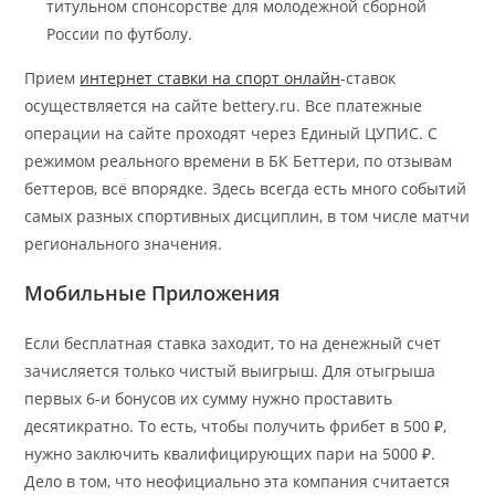
титульном спонсорстве для молодежной сборной
России по футболу.
Прием
интернет ставки на спорт онлайн
-ставок
осуществляется на сайте bettery.ru. Все платежные
операции на сайте проходят через Единый ЦУПИС. С
режимом реального времени в БК Беттери, по отзывам
беттеров, всё впорядке. Здесь всегда есть много событий
самых разных спортивных дисциплин, в том числе матчи
регионального значения.
Мобильные Приложения
Если бесплатная ставка заходит, то на денежный счет
зачисляется только чистый выигрыш. Для отыгрыша
первых 6-и бонусов их сумму нужно проставить
десятикратно. То есть, чтобы получить фрибет в 500 ₽,
нужно заключить квалифицирующих пари на 5000 ₽.
Дело в том, что неофициально эта компания считается