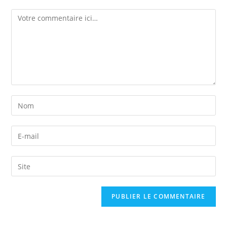
Comment
Enter
your
name
Enter
or
your
username
email
Enter
to
address
your
comment
to
website
comment
URL
(optional)