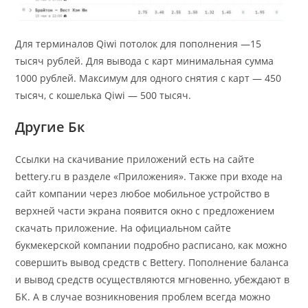
Для терминалов Qiwi потолок для пополнения —15
тысяч рублей. Для вывода с карт минимальная сумма
1000 рублей. Максимум для одного снятия с карт — 450
тысяч, с кошелька Qiwi — 500 тысяч.
Другие Бк
Ссылки на скачивание приложений есть на сайте
bettery.ru в разделе «Приложения». Также при входе на
сайт компании через любое мобильное устройство в
верхней части экрана появится окно с предложением
скачать приложение. На официальном сайте
букмекерской компании подробно расписано, как можно
совершить вывод средств с Bettery. Пополнение баланса
и вывод средств осуществляются мгновенно, убеждают в
БК. А в случае возникновения проблем всегда можно