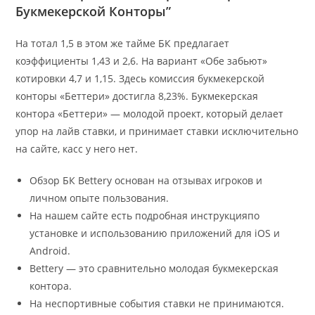
Букмекерской Конторы”
На тотал 1,5 в этом же тайме БК предлагает
коэффициенты 1,43 и 2,6. На вариант «Обе забьют»
котировки 4,7 и 1,15. Здесь комиссия букмекерской
конторы «Беттери» достигла 8,23%. Букмекерская
контора «Беттери» — молодой проект, который делает
упор на лайв ставки, и принимает ставки исключительно
на сайте, касс у него нет.
Обзор БК Bettery основан на отзывах игроков и
личном опыте пользования.
На нашем сайте есть подробная инструкцияпо
установке и использованию приложений для iOS и
Android.
Bettery — это сравнительно молодая букмекерская
контора.
На неспортивные события ставки не принимаются.