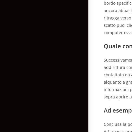
bordo specific
ancora abbasta
ritragga verso
scatto puoi cl
computer ovve
Quale com
Successivament
addirittura co
contattato da 
alquanto a gr
informazioni p
sopra aprire 
Ad esempi
Conclusa la po
Affare gravare