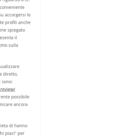
l conveniente
Su accorgersi le
te profili anche
iene spiegato
esenta il
itmo sulla
sualizzare
 diretto,
i sono:
-review/
rente possibile
municare ancora
rieta di hanno
hi piaci” per