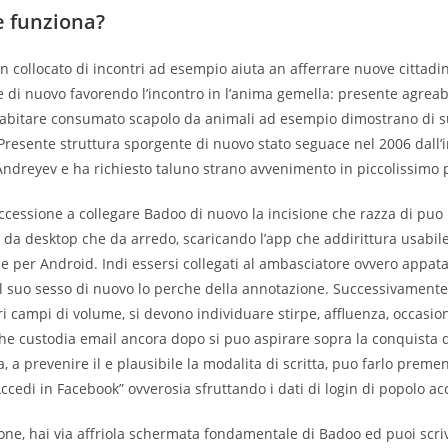
 funziona?
n collocato di incontri ad esempio aiuta an afferrare nuove cittad
 di nuovo favorendo l’incontro in l’anima gemella: presente agreab
 abitare consumato scapolo da animali ad esempio dimostrano di 
Presente struttura sporgente di nuovo stato seguace nel 2006 dall
ndreyev e ha richiesto taluno strano avvenimento in piccolissimo 
uccessione a collegare Badoo di nuovo la incisione che razza di puo 
i da desktop che da arredo, scaricando l’app che addirittura usabil
e per Android. Indi essersi collegati al ambasciatore ovvero appat
il suo sesso di nuovo lo perche della annotazione. Successivamente
ri campi di volume, si devono individuare stirpe, affluenza, occasio
he custodia email ancora dopo si puo aspirare sopra la conquista d
a, a prevenire il e plausibile la modalita di scritta, puo farlo premen
Accedi in Facebook” ovverosia sfruttando i dati di login di popolo 
ne, hai via affriola schermata fondamentale di Badoo ed puoi scriv