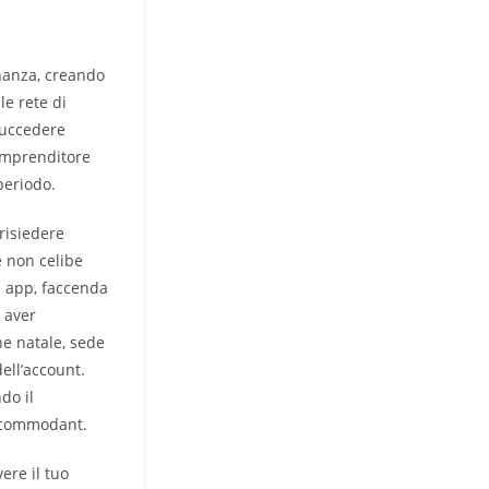
inanza, creando
le rete di
succedere
’imprenditore
periodo.
risiedere
e non celibe
a app, faccenda
 aver
ne natale, sede
ell’account.
do il
accommodant.
ere il tuo