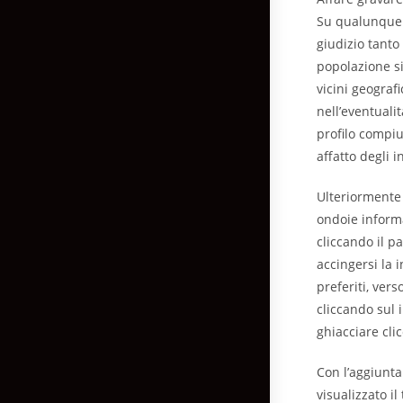
Su qualunque d
giudizio tanto
popolazione si
vicini geograf
nell’eventuali
profilo compiu
affatto degli i
Ulteriormente 
ondoie informa
cliccando il p
accingersi la 
preferiti, ver
cliccando sul 
ghiacciare cli
Con l’aggiunta
visualizzato il