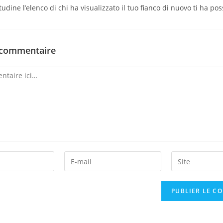
tudine l’elenco di chi ha visualizzato il tuo fianco di nuovo ti ha po
 commentaire
Enter
Enter
your
your
email
website
address
URL
to
(optional)
comment