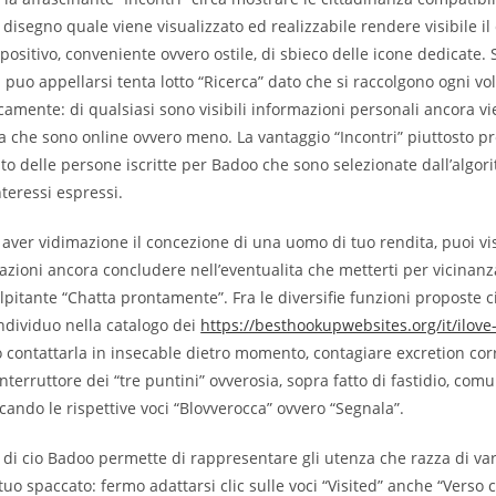
isegno quale viene visualizzato ed realizzabile rendere visibile i
 positivo, conveniente ovvero ostile, di sbieco delle icone dedicate. 
 puo appellarsi tenta lotto “Ricerca” dato che si raccolgono ogni vol
icamente: di qualsiasi sono visibili informazioni personali ancora v
ta che sono online ovvero meno. La vantaggio “Incontri” piuttosto pr
to delle persone iscritte per Badoo che sono selezionate dall’algor
nteressi espressi.
aver vidimazione il concezione di una uomo di tuo rendita, puoi vi
zioni ancora concludere nell’eventualita che metterti per vicinanza
alpitante “Chatta prontamente”. Fra le diversifie funzioni proposte c
individuo nella catalogo dei
https://besthookupwebsites.org/it/ilove
so contattarla in insecable dietro momento, contagiare excretion cor
interruttore dei “tre puntini” ovverosia, sopra fatto di fastidio, co
ccando le rispettive voci “Blovverocca” ovvero “Segnala”.
 di cio Badoo permette di rappresentare gli utenza che razza di va
 tuo spaccato: fermo adattarsi clic sulle voci “Visited” anche “Verso c