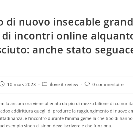
 di nuovo insecable gran
 di incontri online alquant
ciuto: anche stato seguace
e
Post
Post
Post
10 mars 2023
ilove it review
0 commentaire
published:
category:
comments:
mila ancora ora viene allenato da piu di mezzo bilione di comunit
 Badoo addirittura quegli di produrre la raggiungimento di nuove am
cittadinanza, e l’incontro durante l’anima gemella che tipo di han
ad esempio sinon ci sinon deve iscrivere e che funziona.