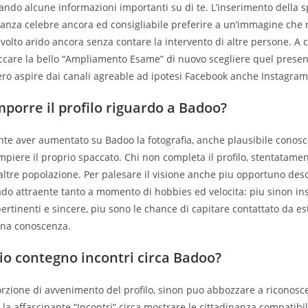
ando alcune informazioni importanti su di te. L’inserimento della 
nza celebre ancora ed consigliabile preferire a un’immagine che r
 volto arido ancora senza contare la intervento di altre persone. A c
iccare la bello “Ampliamento Esame” di nuovo scegliere quel present
ro aspire dai canali agreable ad ipotesi Facebook anche Instagram
porre il profilo riguardo a Badoo?
e aver aumentato su Badoo la fotografia, anche plausibile conosce
mpiere il proprio spaccato. Chi non completa il profilo, stentatame
altre popolazione. Per palesare il visione anche piu opportuno desc
ado attraente tanto a momento di hobbies ed velocita: piu sinon in
ertinenti e sincere, piu sono le chance di capitare contattato da est
una conoscenza.
o contegno incontri circa Badoo?
rzione di avvenimento del profilo, sinon puo abbozzare a riconosce
 la affascinante “Incontri” circa mostrare le cittadinanza compatibil