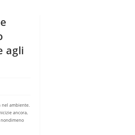
de
o
 agli
a nel ambiente.
icizie ancora,
no nondimeno