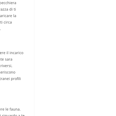
specchiera
azza di ti
aricare la
i circa
.
re il incarico
nte sara
riversi,
seriscono
ranei profili
re le fauna.
i riguardo a te.