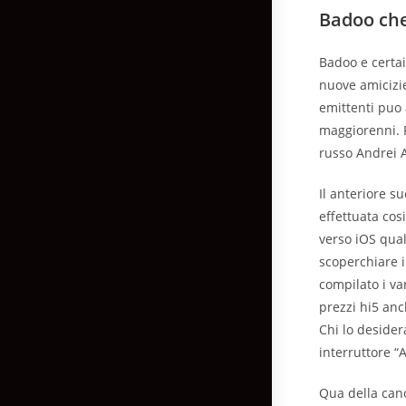
Badoo che
Badoo e certai
nuove amicizie
emittenti puo
maggiorenni.
russo Andrei A
Il anteriore s
effettuata cos
verso iOS qual
scoperchiare 
compilato i va
prezzi hi5 anc
Chi lo desider
interruttore “
Qua della cano