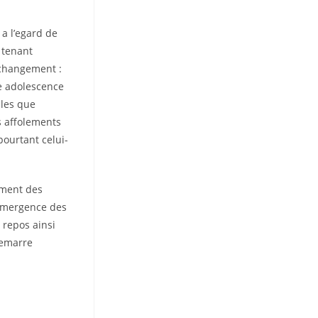
 a l’egard de
 tenant
e changement :
re adolescence
lles que
 affolements
pourtant celui-
mment des
’emergence des
 repos ainsi
demarre