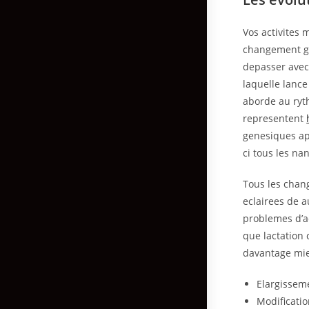
Vos activites 
changement gl
depasser avec 
laquelle lance
aborde au ryt
representent
genesiques ape
ci tous les na
Tous les chan
eclairees de 
problemes d’ac
que lactation 
davantage mie
Elargissem
Modificati