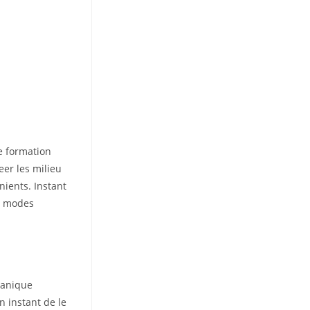
e formation
eer les milieu
ients. Instant
ce modes
ganique
n instant de le