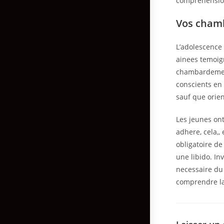
comprehension
Vos cham
L’adolescence
ainees temoig
chambardement
conscients en 
sauf que orie
Les jeunes ont
adhere, cela,,
obligatoire de
une libido. In
necessaire du
comprendre la 