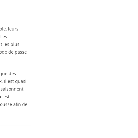
le, leurs
 Les
t les plus
iode de passe
 que des
. Il est quasi
assaisonnent
c est
ousse afin de