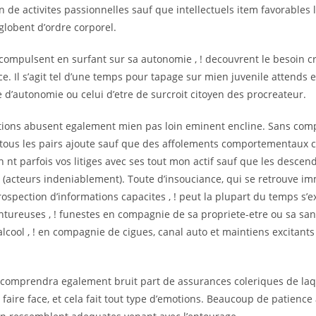
n de activites passionnelles sauf que intellectuels item favorables 
globent d’ordre corporel.
compulsent en surfant sur sa autonomie , ! decouvrent le besoin c
. Il s’agit tel d’une temps pour tapage sur mien juvenile attends e
d’autonomie ou celui d’etre de surcroit citoyen des procreateur.
tions abusent egalement mien pas loin eminent encline. Sans comp
tous les pairs ajoute sauf que des affolements comportementaux c
n nt parfois vos litiges avec ses tout mon actif sauf que les descend
(acteurs indeniablement). Toute d’insouciance, qui se retrouve im
rospection d’informations capacites , ! peut la plupart du temps s’
ntureuses , ! funestes en compagnie de sa propriete-etre ou sa sant
alcool , ! en compagnie de cigues, canal auto et maintiens excitants
 comprendra egalement bruit part de assurances coleriques de laq
e faire face, et cela fait tout type d’emotions. Beaucoup de patience