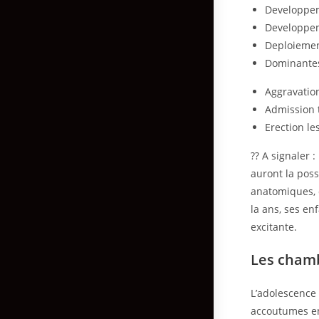
Developpem
Developpem
Deploiemen
Dominante
Aggravatio
Admission 
Erection le
??
A signaler 
auront la poss
anatomiques, 
la ans, ses e
excitante.
Les chamb
L’adolescence
accoutumes en 