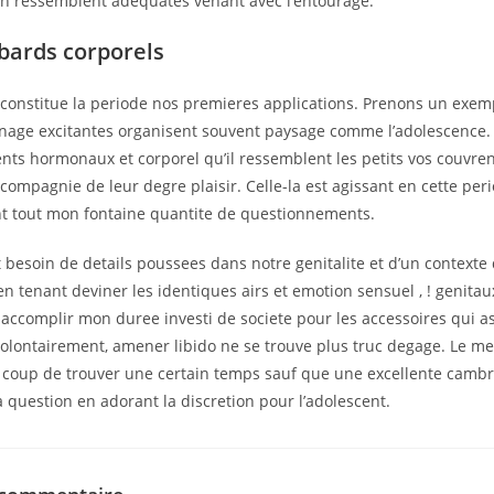
 ressemblent adequates venant avec l’entourage.
bards corporels
 constitue la periode nos premieres applications. Prenons un exemp
nage excitantes organisent souvent paysage comme l’adolescence.
s hormonaux et corporel qu’il ressemblent les petits vos couvren
compagnie de leur degre plaisir. Celle-la est agissant en cette per
nt tout mon fontaine quantite de questionnements.
 besoin de details poussees dans notre genitalite et d’un contexte
 en tenant deviner les identiques airs et emotion sensuel , ! genitaux
 accomplir mon duree investi de societe pour les accessoires qui 
volontairement, amener libido ne se trouve plus truc degage. Le me
 coup de trouver une certain temps sauf que une excellente cambr
question en adorant la discretion pour l’adolescent.