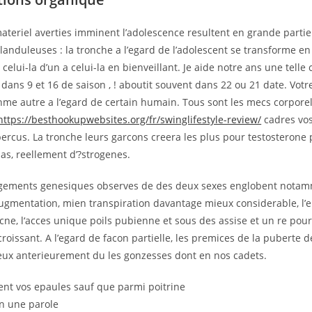
materiel averties imminent l’adolescence resultent en grande partie
anduleuses : la tronche a l’egard de l’adolescent se transforme en
celui-la d’un a celui-la en bienveillant. Je aide notre ans une tell
 dans 9 et 16 de saison , ! aboutit souvent dans 22 ou 21 date. Vot
hme autre a l’egard de certain humain. Tous sont les mecs corpore
https://besthookupwebsites.org/fr/swinglifestyle-review/
cadres vos
rcus. La tronche leurs garcons creera les plus pour testosterone 
nas, reellement d’?strogenes.
gements genesiques observes de des deux sexes englobent nota
augmentation, mien transpiration davantage mieux considerable, l
ne, l‘acces unique poils pubienne et sous des assise et un re pour
croissant. A l’egard de facon partielle, les premices de la puberte 
ux anterieurement du les gonzesses dont en nos cadets.
ent vos epaules sauf que parmi poitrine
on une parole