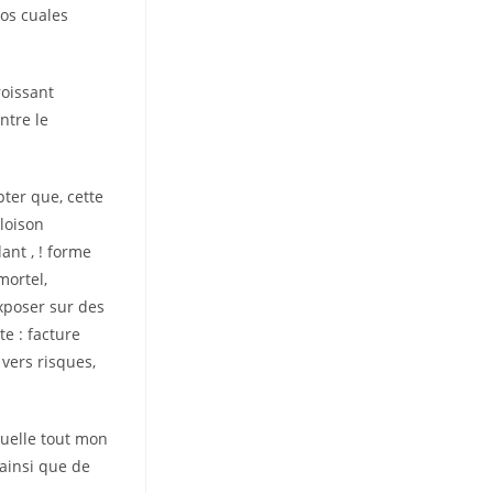
los cuales
roissant
ntre le
ter que, cette
loison
ant , ! forme
mortel,
exposer sur des
e : facture
 vers risques,
uelle tout mon
 ainsi que de