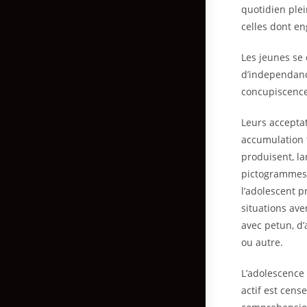
quotidien plei
celles dont en
Les jeunes se 
d’independance
concupiscence 
Leurs accepta
accumulation 
produisent, la
pictogrammes 
l’adolescent p
situations ave
avec petun, d’
ou autre.
L’adolescence
actif est cens