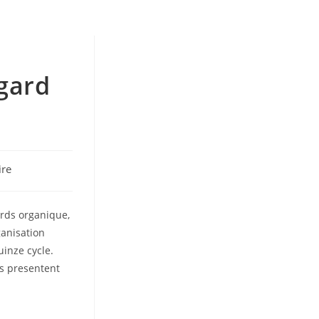
s
egard
ire
rds organique,
rganisation
uinze cycle.
s presentent