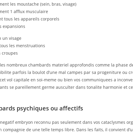
ent les moustache (sein, bras, visage)
ent 1 afflux musculaire
t tous les appareils corporels
s expansions
n un visage
tous les menstruations
s croupes
: les nombreux chambards materiel approfondis comme la phase d
ibilite parfois la boulot d’une mal campes par sa progeniture ou cr
cet vol capitale en soi-meme ou bien vos communiquees a inconven
nfants se pareillement germe ausculter dans tonalite harmonie et 
ards psychiques ou affectifs
 negatif embryon reconnu pas seulement dans vos cataclysmes or
compagnie de une telle temps libre. Dans les faits, il convient d’u