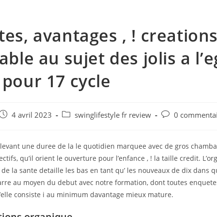
tes, avantages , ! creation
able au sujet des jolis a l’
 pour 17 cycle
e
Post
Post
Post
4 avril 2023
swinglifestyle fr review
0 commenta
published:
category:
comments:
 levant une duree de la le quotidien marquee avec de gros chamba
tifs, qu’il orient le ouverture pour l’enfance , ! la taille credit. L’o
 de la sante detaille les bas en tant qu’ les nouveaux de dix dans q
rre au moyen du debut avec notre formation, dont toutes enquete
’elle consiste i au minimum davantage mieux mature.
tions organique