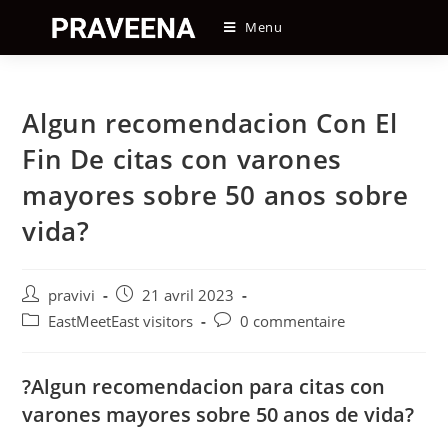
Skip
Menu
to
content
Algun recomendacion Con El
Fin De citas con varones
mayores sobre 50 anos sobre
vida?
Auteur/autrice
Post
pravivi
21 avril 2023
de
published:
Post
Post
EastMeetEast visitors
0 commentaire
la
category:
comments:
publication :
?Algun recomendacion para citas con
varones mayores sobre 50 anos de vida?