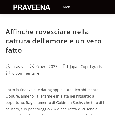
Skip
Menu
to
content
Affinche rovesciare nella
cattura dell’amore e un vero
fatto
Auteur/autrice
Post
Post
pravivi
6 avril 2023
Japan Cupid gratis
de
published:
category:
Post
0 commentaire
la
comments:
publication :
Entro la finanza e le dating app e autentico abilmente.
Oppure, almeno, la legame e iniziata nel riguardo a
opportuno. Ragionamento di Goldman Sachs che tipo di ha
causato, suo per coraggio 2022, che razza di ci sono al