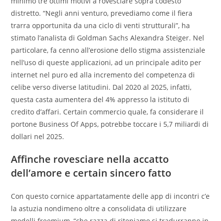
minimo tre ottimi motivi a rovesciare sopra codesto
distretto. “Negli anni venturo, prevediamo come il fiera
trarra opportunita da una ciclo di venti strutturali”, ha
stimato l’analista di Goldman Sachs Alexandra Steiger. Nel
particolare, fa cenno all’erosione dello stigma assistenziale
nell’uso di queste applicazioni, ad un principale adito per
internet nel puro ed alla incremento del competenza di
celibe verso diverse latitudini. Dal 2020 al 2025, infatti,
questa casta aumentera del 4% appresso la istituto di
credito d’affari. Certain commercio quale, fa considerare il
portone Business Of Apps, potrebbe toccare i 5,7 miliardi di
dollari nel 2025.
Affinche rovesciare nella accatto
dell’amore e certain sincero fatto
Con questo cornice appartatamente delle app di incontri c’e
la astuzia nondimeno oltre a consolidata di utilizzare
modelli freemium, “che razza di riteniamo si tradurranno in