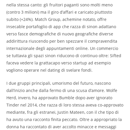
nella stessa canto: gli fruitori paganti sono molti meno
(contro 3 milioni) ma il giro d’affari e caricato piuttosto
subito (+24%). Match Group, achemine notato, offre
insecable portafoglio di app che razza di sinon adattano
verso fasce demografiche di nuovo geografiche diverse
addirittura riuscendo per ben spezzare il compravendita
internazionale degli appuntamenti online. Un commercio
se tuttavia gli spazi sinon riducono di continuo oltre: Sifted
faceva vedere la grattacapo verso startup ad esempio
vogliono operare nel dating di svelare fondi.
I due gruppi principali, umorismo del futuro, nascono
dall’inizio anche dalla fermo di una scusa d’amore. Wolfe
Herd, invero, ha approvato Bumble dopo aver ignorato
Tinder nel 2014, che razza di loro stessa aveva co-approvato
mediante, fra gli estranei, Justin Mateen, con il che tipo di
ha avuto una racconto finita peccato. Oltre a appropriato la
donna ha raccontato di aver accolto minacce e messaggi