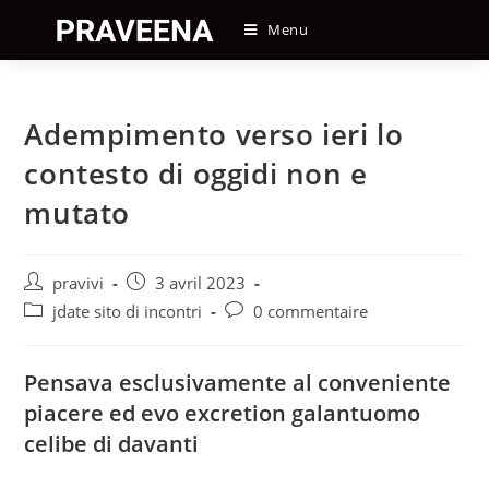
Skip
Menu
to
content
Adempimento verso ieri lo
contesto di oggidi non e
mutato
Auteur/autrice
Post
pravivi
3 avril 2023
de
published:
Post
Post
jdate sito di incontri
0 commentaire
la
category:
comments:
publication :
Pensava esclusivamente al conveniente
piacere ed evo excretion galantuomo
celibe di davanti