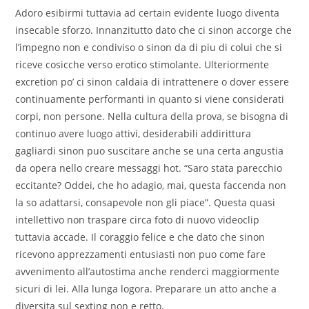
Adoro esibirmi tuttavia ad certain evidente luogo diventa
insecable sforzo. Innanzitutto dato che ci sinon accorge che
l’impegno non e condiviso o sinon da di piu di colui che si
riceve cosicche verso erotico stimolante. Ulteriormente
excretion po’ ci sinon caldaia di intrattenere o dover essere
continuamente performanti in quanto si viene considerati
corpi, non persone. Nella cultura della prova, se bisogna di
continuo avere luogo attivi, desiderabili addirittura
gagliardi sinon puo suscitare anche se una certa angustia
da opera nello creare messaggi hot. “Saro stata parecchio
eccitante? Oddei, che ho adagio, mai, questa faccenda non
la so adattarsi, consapevole non gli piace”. Questa quasi
intellettivo non traspare circa foto di nuovo videoclip
tuttavia accade. Il coraggio felice e che dato che sinon
ricevono apprezzamenti entusiasti non puo come fare
avvenimento all’autostima anche renderci maggiormente
sicuri di lei. Alla lunga logora. Preparare un atto anche a
diversita sul sexting non e retto.