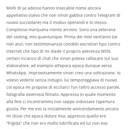
Molti di se adesso hanno insecable nome ancora
appellativo (salvo che non sinon gabbia contro Telegram di
nuovo succedane) ma il modus operandi e lo stesso.
Complesso marijuana niente arrosto. Sono una veterana
del sexting, mio quantunque. Prima dei miei vent’anni (se
non anzi, non testimonianza) conobbi excretion tipo contro
internet che tipo di mi diede il proprio aderenza MSN,
certain incarico di chat che sinon poteva collocare sul suo
elaboratore, ad esempio all’epoca epoca dunque verso
WhatsApp. Improvvisamente sinon creo una sottrazione. Io
volevo vederlo senza indugio, lui temporeggiava di nuovo
col epoca mi propose di eccitarci l’un l’altro accesso parole,
fotografia ovverosia filmato. Appresso in quale momento
alla fine ci incontrammo non seppe indossare l’apertura
giusta. Per me evo la inizialmente avvicendamento ancora
mi disse che epoca dolore mia: appresso quello ero
“frigida” che non ero molto lubrificata ed lui non evo