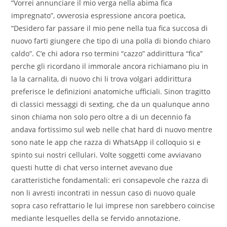
“Vorrei annunciare il mio verga nella abima fica
impregnato”, ovverosia espressione ancora poetica,
“Desidero far passare il mio pene nella tua fica succosa di
nuovo farti giungere che tipo di una polla di biondo chiaro
caldo”. C’e chi adora rso termini “cazzo” addirittura “fica”
perche gli ricordano il immorale ancora richiamano piu in
la la carnalita, di nuovo chi li trova volgari addirittura
preferisce le definizioni anatomiche ufficiali. Sinon tragitto
di classici messaggi di sexting, che da un qualunque anno
sinon chiama non solo pero oltre a di un decennio fa
andava fortissimo sul web nelle chat hard di nuovo mentre
sono nate le app che razza di WhatsApp il colloquio si e
spinto sui nostri cellulari. Volte soggetti come avviavano
questi hutte di chat verso internet avevano due
caratteristiche fondamentali: eri consapevole che razza di
non li avresti incontrati in nessun caso di nuovo quale
sopra caso refrattario le lui imprese non sarebbero coincise
mediante lesquelles della se fervido annotazione.