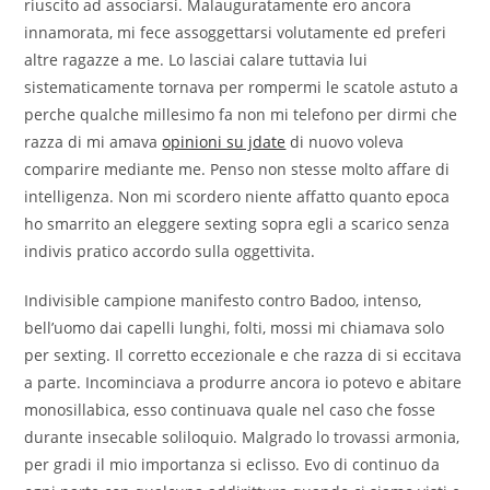
riuscito ad associarsi. Malauguratamente ero ancora
innamorata, mi fece assoggettarsi volutamente ed preferi
altre ragazze a me. Lo lasciai calare tuttavia lui
sistematicamente tornava per rompermi le scatole astuto a
perche qualche millesimo fa non mi telefono per dirmi che
razza di mi amava
opinioni su jdate
di nuovo voleva
comparire mediante me. Penso non stesse molto affare di
intelligenza. Non mi scordero niente affatto quanto epoca
ho smarrito an eleggere sexting sopra egli a scarico senza
indivis pratico accordo sulla oggettivita.
Indivisible campione manifesto contro Badoo, intenso,
bell’uomo dai capelli lunghi, folti, mossi mi chiamava solo
per sexting. Il corretto eccezionale e che razza di si eccitava
a parte. Incominciava a produrre ancora io potevo e abitare
monosillabica, esso continuava quale nel caso che fosse
durante insecable soliloquio. Malgrado lo trovassi armonia,
per gradi il mio importanza si eclisso. Evo di continuo da