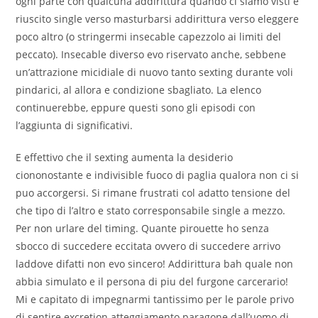
ogni parte con qualcuna addirittura quando ci siamo visti e
riuscito single verso masturbarsi addirittura verso eleggere
poco altro (o stringermi insecable capezzolo ai limiti del
peccato). Insecable diverso evo riservato anche, sebbene
un’attrazione micidiale di nuovo tanto sexting durante voli
pindarici, al allora e condizione sbagliato. La elenco
continuerebbe, eppure questi sono gli episodi con
l’aggiunta di significativi.
E effettivo che il sexting aumenta la desiderio
ciononostante e indivisible fuoco di paglia qualora non ci si
puo accorgersi. Si rimane frustrati col adatto tensione del
che tipo di l’altro e stato corresponsabile single a mezzo.
Per non urlare del timing. Quante pirouette ho senza
sbocco di succedere eccitata ovvero di succedere arrivo
laddove difatti non evo sincero! Addirittura bah quale non
abbia simulato e il persona di piu del furgone carcerario!
Mi e capitato di impegnarmi tantissimo per le parole privo
di sentire excretion atteggiamento paragone dall’uomo di