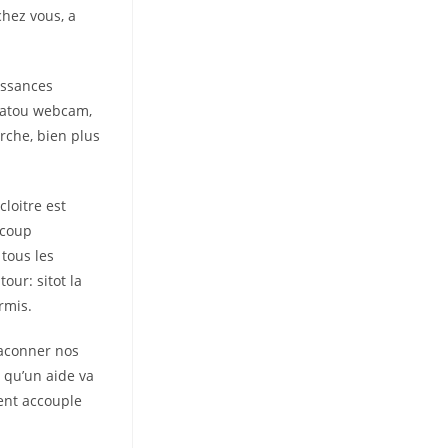
chez vous, a
issances
 matou webcam,
rche, bien plus
cloitre est
 coup
tous les
ur: sitot la
rmis.
faconner nos
 qu’un aide va
ent accouple