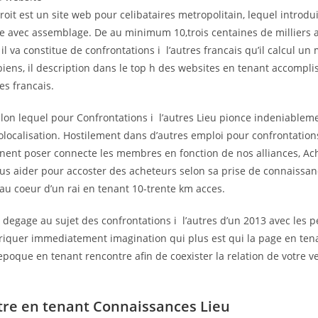
it est un site web pour celibataires metropolitain, lequel introdu
e avec assemblage. De au minimum 10,trois centaines de milliers a
il va constitue de confrontations i l’autres francais qu’il calcul 
 biens, il description dans le top h des websites en tenant accompli
es francais.
lon lequel pour Confrontations i l’autres Lieu pionce indeniable
localisation. Hostilement dans d’autres emploi pour confrontations
nent poser connecte les membres en fonction de nos alliances, A
us aider pour accoster des acheteurs selon sa prise de connaissan
au coeur d’un rai en tenant 10-trente km acces.
t degage au sujet des confrontations i l’autres d’un 2013 avec les
briquer immediatement imagination qui plus est qui la page en ten
’epoque en tenant rencontre afin de coexister la relation de votre v
itre en tenant Connaissances Lieu