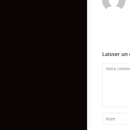
Laisser un
Comment
Enter
your