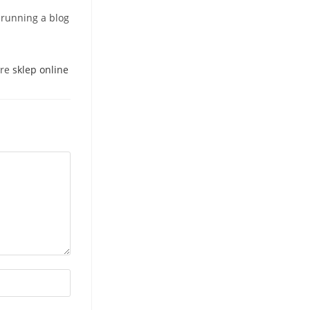
 running a blog
ere
sklep online