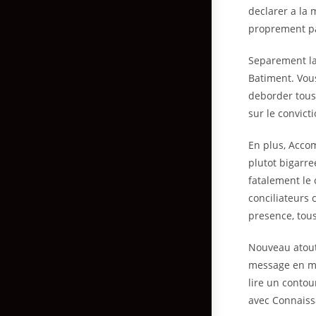
declarer a la 
proprement pa
Separement la
Batiment. Vous
deborder tous
sur le convicti
En plus, Accom
plutot bigarre
fatalement le
conciliateurs
presence, tou
Nouveau atout
message en ma
lire un conto
avec Connaiss