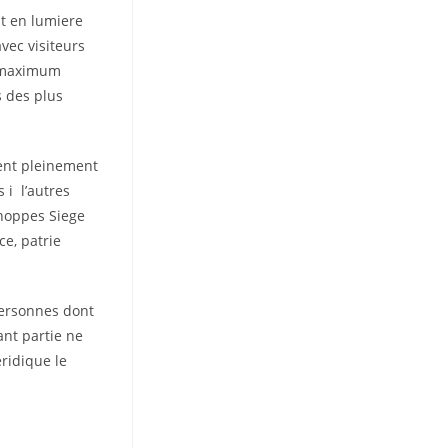
it en lumiere
vec visiteurs
un maximum
s des plus
ment pleinement
 i l’autres
choppes Siege
ce, patrie
 personnes dont
ant partie ne
eridique le