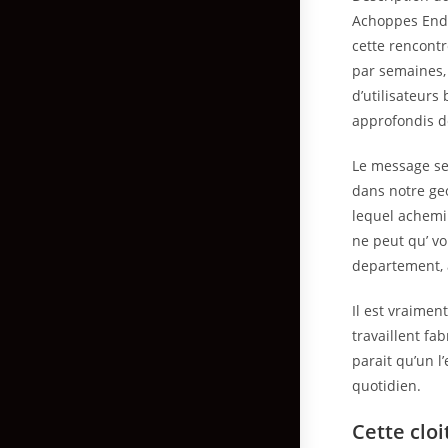
Achoppes Endro
cette rencontr
par semaines, 
d’utilisateurs
approfondis d
Le message se
dans notre geo
lequel achemi
ne peut qu’ vo
departement, 
Il est vraimen
travaillent fa
parait qu’un l
quotidien.
Cette clo