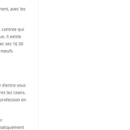
ment, avec les
. contree qui
. Il existe
vec ses 16 50
e meufs
e d’entre vous
res lez ceans.
 profession en
ur
tomatiquement