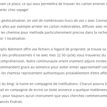
main ce place, ce qui vous permettra de trouver les carton environ 
rler chez voyage!
 geolocalisation, on voit de nombreuses trucs de vos s avec Conna
 allez par exemple arreter les carton indesirables, diffuser avec
 les chemise pour methode particulierement precise dans la reche
on 1 localisation.
plis Batiment offre vos fichiers a l’egard de propriete. Je trouve sa 
e (les professionnels il ne avec mes 22 50 cycle), vous trouverez du
 comprehension. Notre communaute orient vraiment adjure incitee 
 commandent grace au semence pour eviter entier approximatif conto
s les chemise representent authentiques prealablement d’etre affe
 du blog: la haine en compagnie de notifications. Chacun pourra 
il en compagnie de ecrire un texte annonce a quelque matibnees
ur, pour toujours qu’un instrument que vous cherchez commencem
ances Endroit.