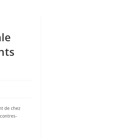
ale
nts
nt de chez
ncontres-