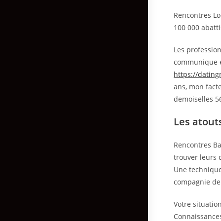
Rencontres Loc
100 000 abatti
Les profession
communique en
https://datin
ans, mon facte
demoiselles 
Les atout
Rencontres Bat
trouver leurs 
Une technique
compagnie de c
Votre situatio
Connaissances 