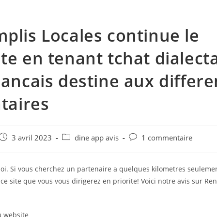
plis Locales continue le
te en tenant tchat dialect
rancais destine aux differe
ataires
e
Post
Post
Post
3 avril 2023
dine app avis
1 commentaire
published:
category:
comments:
soi. Si vous cherchez un partenaire a quelques kilometres seuleme
r ce site que vous vous dirigerez en priorite! Voici notre avis sur Re
u website