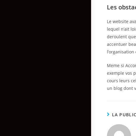
Les obsta
Le website ava
lequel n’ait l
deroulent que
accentuer bea
l’organisation
Meme si Accom
exemple vos p
cours leurs c
un blog dont 
LA PUBLI