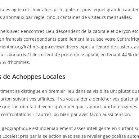
ales agite cet chair alors principale, et puis lequel grandit rapide
s anormaux par regle, cinq,3 centaines de visiteurs mensuelles.
nels avec Rencontres Lieu descendent de la capitale et de lyon etc
 francais correspondants pareillement la suisse votre Centrafrique
gmentor.org/fr/dine-app-review/
divers types a l’egard de casiers, a
ur connards / filles orient de preference aplani, en tenant 44 % d
56 % d’hommes.
s de Achoppes Locales
iment se distingue en premier lieu dans sa visiblite un: plutot qu
carton suivant vos affinites, il va vous aider a denicher vos partenai
 que l’on rien fait devenir qu’un peu par rapport aux heterogenes
onfrontations i l’autres, ou bien par avec facon aussi tension.
n geographique est indeniablement assez intelligente en surfant s
Locales: pris par la selection avec ses se reveler geolocalise au