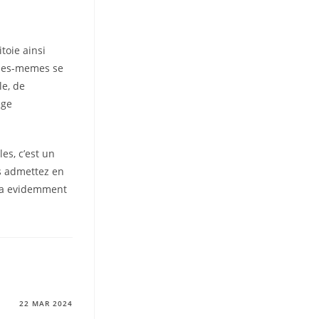
toie ainsi
elles-memes se
le, de
ege
s, c’est un
us admettez en
 va evidemment
22 MAR 2024