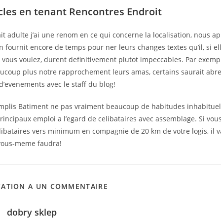
cles en tenant Rencontres Endroit
it adulte j’ai une renom en ce qui concerne la localisation, nous api
oin fournit encore de temps pour ner leurs changes textes qu’il, si 
 vous voulez, durent definitivement plutot impeccables. Par exemp
ucoup plus notre rapprochement leurs amas, certains saurait abr
 d’evenements avec le staff du blog!
plis Batiment ne pas vraiment beaucoup de habitudes inhabituelle
rincipaux emploi a l’egard de celibataires avec assemblage. Si vo
elibataires vers minimum en compagnie de 20 km de votre logis, il
vous-meme faudra!
CATION A UN COMMENTAIRE
dobry sklep