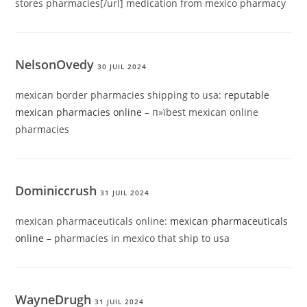
stores pharmacies[/url] medication from mexico pharmacy
NelsonOvedy
30 JUIL 2024
mexican border pharmacies shipping to usa:
reputable
mexican pharmacies online
– п»їbest mexican online
pharmacies
Dominiccrush
31 JUIL 2024
mexican pharmaceuticals online:
mexican pharmaceuticals
online
– pharmacies in mexico that ship to usa
WayneDrugh
31 JUIL 2024