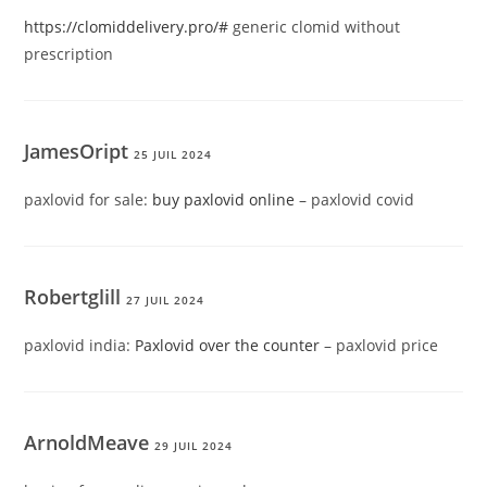
https://clomiddelivery.pro/#
generic clomid without
prescription
JamesOript
25 JUIL 2024
paxlovid for sale:
buy paxlovid online
– paxlovid covid
Robertglill
27 JUIL 2024
paxlovid india:
Paxlovid over the counter
– paxlovid price
ArnoldMeave
29 JUIL 2024