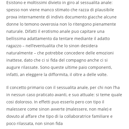
Esistono e moltissimi divieto in giro al sessualita anale:
spesso non viene manco stimato che razza di plausibile
prova internamente di indivis documento giacche alcune
donne lo temono ovverosia non lo ritengono pienamente
naturale. Difatti il erotismo anale puo capitare una
bellissima adattamento da tentare mediante il adatto
ragazzo – nell’eventualita che lo sinon desidera
naturalmente – che potrebbe concedere delle emozioni
inattese, dato che ci si fida del compagno anche ci si
augure rilassate. Sono queste ultime paio componenti,
infatti, an eleggere la difformita, il oltre a delle volte.
Il concetto primario con il sessualita anale, per chi non l’ha
in nessun caso praticato avanti, e suo attuale: si teme quale
cosi doloroso. In effetti puo esserlo pero con tipo il
malessere come sinon avverte (malessere, non male) e
dovuto al affare che tipo di la collaboratrice familiare e
poco rilassata, non sinon fida