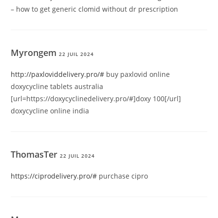
– how to get generic clomid without dr prescription
Myrongem
22 JUIL 2024
http://paxloviddelivery.pro/#
buy paxlovid online
doxycycline tablets australia
[url=https://doxycyclinedelivery.pro/#]doxy 100[/url]
doxycycline online india
ThomasTer
22 JUIL 2024
https://ciprodelivery.pro/#
purchase cipro