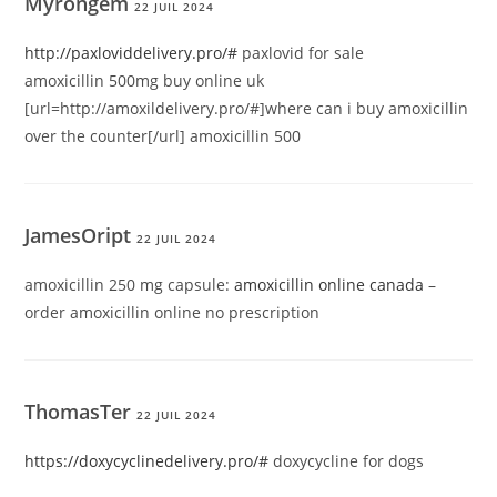
Myrongem
22 JUIL 2024
http://paxloviddelivery.pro/#
paxlovid for sale
amoxicillin 500mg buy online uk
[url=http://amoxildelivery.pro/#]where can i buy amoxicillin
over the counter[/url] amoxicillin 500
JamesOript
22 JUIL 2024
amoxicillin 250 mg capsule:
amoxicillin online canada
–
order amoxicillin online no prescription
ThomasTer
22 JUIL 2024
https://doxycyclinedelivery.pro/#
doxycycline for dogs