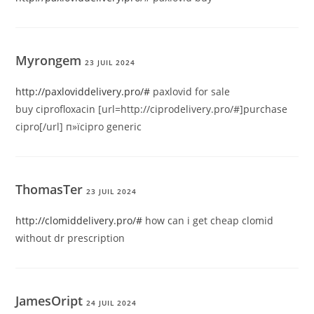
Myrongem
23 JUIL 2024
http://paxloviddelivery.pro/#
paxlovid for sale
buy ciprofloxacin [url=http://ciprodelivery.pro/#]purchase
cipro[/url] п»їcipro generic
ThomasTer
23 JUIL 2024
http://clomiddelivery.pro/#
how can i get cheap clomid
without dr prescription
JamesOript
24 JUIL 2024