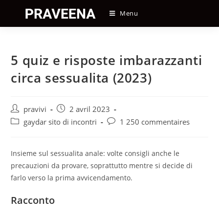
Skip
Menu
to
content
5 quiz e risposte imbarazzanti
circa sessualita (2023)
Auteur/autrice
Post
pravivi
2 avril 2023
de
published:
Post
Post
gaydar sito di incontri
1 250 commentaires
la
category:
comments:
publication :
Insieme sul sessualita anale: volte consigli anche le
precauzioni da provare, soprattutto mentre si decide di
farlo verso la prima avvicendamento.
Racconto