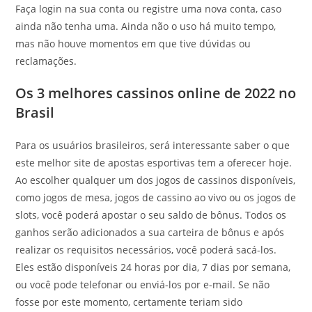
Faça login na sua conta ou registre uma nova conta, caso
ainda não tenha uma. Ainda não o uso há muito tempo,
mas não houve momentos em que tive dúvidas ou
reclamações.
Os 3 melhores cassinos online de 2022 no
Brasil
Para os usuários brasileiros, será interessante saber o que
este melhor site de apostas esportivas tem a oferecer hoje.
Ao escolher qualquer um dos jogos de cassinos disponíveis,
como jogos de mesa, jogos de cassino ao vivo ou os jogos de
slots, você poderá apostar o seu saldo de bônus. Todos os
ganhos serão adicionados a sua carteira de bônus e após
realizar os requisitos necessários, você poderá sacá-los.
Eles estão disponíveis 24 horas por dia, 7 dias por semana,
ou você pode telefonar ou enviá-los por e-mail. Se não
fosse por este momento, certamente teriam sido