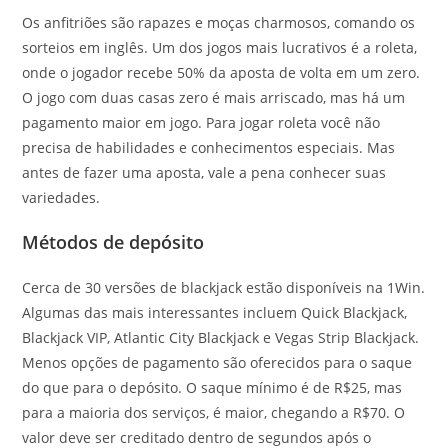
Os anfitriões são rapazes e moças charmosos, comando os
sorteios em inglês. Um dos jogos mais lucrativos é a roleta,
onde o jogador recebe 50% da aposta de volta em um zero.
O jogo com duas casas zero é mais arriscado, mas há um
pagamento maior em jogo. Para jogar roleta você não
precisa de habilidades e conhecimentos especiais. Mas
antes de fazer uma aposta, vale a pena conhecer suas
variedades.
Métodos de depósito
Cerca de 30 versões de blackjack estão disponíveis na 1Win.
Algumas das mais interessantes incluem Quick Blackjack,
Blackjack VIP, Atlantic City Blackjack e Vegas Strip Blackjack.
Menos opções de pagamento são oferecidos para o saque
do que para o depósito. O saque mínimo é de R$25, mas
para a maioria dos serviços, é maior, chegando a R$70. O
valor deve ser creditado dentro de segundos após o