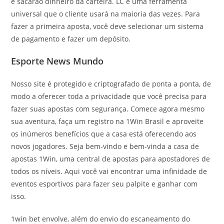
e sacarão dinheiro da carteira. LC é uma ferramenta
universal que o cliente usará na maioria das vezes. Para
fazer a primeira aposta, você deve selecionar um sistema
de pagamento e fazer um depósito.
Esporte News Mundo
Nosso site é protegido e criptografado de ponta a ponta, de
modo a oferecer toda a privacidade que você precisa para
fazer suas apostas com segurança. Comece agora mesmo
sua aventura, faça um registro na 1Win Brasil e aproveite
os inúmeros benefícios que a casa está oferecendo aos
novos jogadores. Seja bem-vindo e bem-vinda a casa de
apostas 1Win, uma central de apostas para apostadores de
todos os níveis. Aqui você vai encontrar uma infinidade de
eventos esportivos para fazer seu palpite e ganhar com
isso.
1win bet envolve, além do envio do escaneamento do