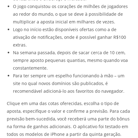
O jogo conquistou os corações de milhões de jogadores
ao redor do mundo, o que se deve à possibilidade de
multiplicar a aposta inicial em milhares de vezes.
Logo no início estão disponíveis ofertas como a de
ativação de notificações, onde é possível ganhar R$100
extras.
Na semana passada, depois de sacar cerca de 10 cem,
sempre aposto pequenas quantias, mesmo quando voa
constantemente.
Para ter sempre um espelho funcionando à mão – um
site no qual novos domínios são publicados, é
recomendável adicioná-lo aos favoritos do navegador.
Clique em uma das cotas oferecidas, escolha o tipo de
aposta, especifique o valor e confirme a previsão. Para cada
previsão bem-sucedida, você receberá uma parte do bônus
na forma de ganhos adicionais. O aplicativo foi testado em
todos os modelos de iPhone a partir da quinta geração.