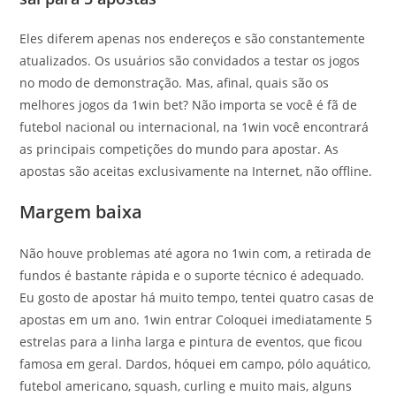
Eles diferem apenas nos endereços e são constantemente
atualizados. Os usuários são convidados a testar os jogos
no modo de demonstração. Mas, afinal, quais são os
melhores jogos da 1win bet? Não importa se você é fã de
futebol nacional ou internacional, na 1win você encontrará
as principais competições do mundo para apostar. As
apostas são aceitas exclusivamente na Internet, não offline.
Margem baixa
Não houve problemas até agora no 1win com, a retirada de
fundos é bastante rápida e o suporte técnico é adequado.
Eu gosto de apostar há muito tempo, tentei quatro casas de
apostas em um ano. 1win entrar Coloquei imediatamente 5
estrelas para a linha larga e pintura de eventos, que ficou
famosa em geral. Dardos, hóquei em campo, pólo aquático,
futebol americano, squash, curling e muito mais, alguns