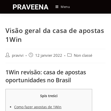
Skip
Menu
to
content
Visão geral da casa de apostas
1Win
Auteur/autrice
Post
Post
pravivi
12 janvier 2022
Non classé
de
published:
category:
la
1Win revisão: casa de apostas
publication :
oportunidades no Brasil
Spis treści
Como fazer apostas de 1Win