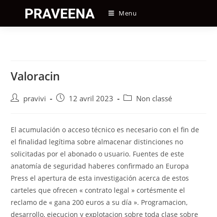
Skip
Menu
to
content
Valoracin
Auteur/autrice
Post
Post
pravivi
12 avril 2023
Non classé
de
published:
category:
la
publication :
El acumulación o acceso técnico es necesario con el fin de
el finalidad legítima sobre almacenar distinciones no
solicitadas por el abonado o usuario. Fuentes de este
anatomía de seguridad haberes confirmado an Europa
Press el apertura de esta investigación acerca de estos
carteles que ofrecen « contrato legal » cortésmente el
reclamo de « gana 200 euros a su día ». Programacion,
desarrollo, ejecucion y explotacion sobre toda clase sobre