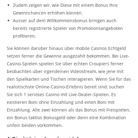
Zudem zeigen wir, wie Diese mit einem Bonus Ihre
Gewinnchancen erhöhen können.
Ausser auf dem Willkommensbonus bringen auch
bereits registrierte Spieler von Promotionsangeboten
profitieren.
Sie können darüber hinaus über mobile Casinos Echtgeld
setzen ferner die Gewinne ausgezahlt bekommen. Bei Live-
Casino-Spielen spielen Sie über echten Croupiers ferner
beobachten über irgendeinen Videostream, wie jene mit
den Spielkarten und Tischen interagieren. Wenn Sie für das
realistischste Online-Casino-Erlebnis bereit sind, suchen
Sie sich 1 seriöses Casino mit Live-Dealer-Spielen. Es
existieren Boni ohne Einzahlung und einen Boni mit
Einzahlung. Alle zwei können als das Bonus mit Freispielen,
ein Bonus taktlos Bonusgeld oder denn eine Kombination
unfein beiden vorkommen.