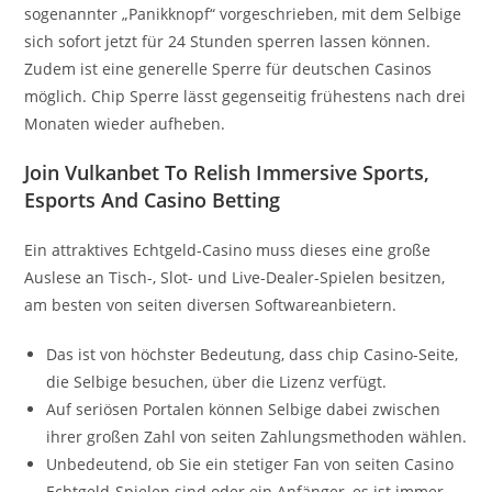
sogenannter „Panikknopf“ vorgeschrieben, mit dem Selbige
sich sofort jetzt für 24 Stunden sperren lassen können.
Zudem ist eine generelle Sperre für deutschen Casinos
möglich. Chip Sperre lässt gegenseitig frühestens nach drei
Monaten wieder aufheben.
Join Vulkanbet To Relish Immersive Sports,
Esports And Casino Betting
Ein attraktives Echtgeld-Casino muss dieses eine große
Auslese an Tisch-, Slot- und Live-Dealer-Spielen besitzen,
am besten von seiten diversen Softwareanbietern.
Das ist von höchster Bedeutung, dass chip Casino-Seite,
die Selbige besuchen, über die Lizenz verfügt.
Auf seriösen Portalen können Selbige dabei zwischen
ihrer großen Zahl von seiten Zahlungsmethoden wählen.
Unbedeutend, ob Sie ein stetiger Fan von seiten Casino
Echtgeld-Spielen sind oder ein Anfänger, es ist immer