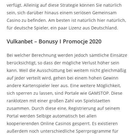
verfügt. Alleinig auf diese Strategie können Sie natürlich
sein, sich darüber hinaus einem seriösen Gemeinsam
Casino zu befinden. Am besten ist natürlich hier natürlich,
für deutsche Spieler, ein paar Lizenz aus Deutschland.
Vulkanbet – Bonusy I Promocje 2020
Bei welcher Berechnung werden jedoch sämtliche Einsätze
berücksichtigt, so dass der mögliche Verlust höher sein
kann. Weil die Ausschüttung bei weitem nicht gleichmäßig
auf jeder verteilt wird, gehen bei einem hohen Gewinn
andere Kartenspieler leer aus. Eine weitere Möglichkeit,
sich sperren zu lassen, sind Portale wie GAMSTOP. Diese
ranklotzen mit einer großen Zahl von Spielstaetten
zusammen. Durch diese eine, Registrierung auf seinem
Portal werden Selbige automatisch bei allen
kooperierenden Online Casinos gesperrt. Es existieren
außerdem noch unterschiedliche Sperrprogramme für