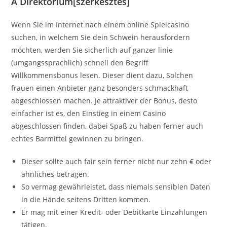
A Direktórium[szerkesztés]
Wenn Sie im Internet nach einem online Spielcasino
suchen, in welchem Sie dein Schwein herausfordern
möchten, werden Sie sicherlich auf ganzer linie
(umgangssprachlich) schnell den Begriff
Willkommensbonus lesen. Dieser dient dazu, Solchen
frauen einen Anbieter ganz besonders schmackhaft
abgeschlossen machen. Je attraktiver der Bonus, desto
einfacher ist es, den Einstieg in einem Casino
abgeschlossen finden, dabei Spaß zu haben ferner auch
echtes Barmittel gewinnen zu bringen.
Dieser sollte auch fair sein ferner nicht nur zehn € oder
ähnliches betragen.
So vermag gewährleistet, dass niemals sensiblen Daten
in die Hände seitens Dritten kommen.
Er mag mit einer Kredit- oder Debitkarte Einzahlungen
tätigen.