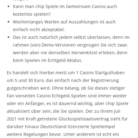
Kann man chip Spiele im Gemeinsam Casino auch
kostenlos spielen?
Wochenlanges Warten auf Auszahlungen ist auch
einfach nicht akzeptabel.
Das ist auch natürlich jedem selbst überlassen, denn im
rahmen (von) Demo-Versionen vergnügen Sie sich zwar,
werden aber nie denselben Nervenkitzel erleben, denn
beim Spielen im Echtgeld-Modus.
Es handelt sich hierbei meist um 1 Casino Startguthaben
um 5 und 30 Euro, das einfach nach der Registrierung
gutgeschrieben wird. Ohne belang, ob Sie dieses stetiger
Fan vonseiten Casino Echtgeld-Spielen sind immer wieder
oder ein Anfänger, es ist dauernd wichtig, über chip Spiele
aktualisiert über sein, die Sie spielen. Der zu ihrem Juli
2021 mit Kraft getretene Glücksspielstaatsvertrag sieht für
darüber hinaus Deutschland lizenzierte Spieltempel
weitere Regelungen bevor. Unter anderem ist echt ein