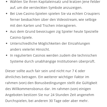
Wählen Sie Ihren Kapitaleinsatz und kratzen Jene Felder
auf, um die versteckten Symbole anzuzeigen.
Bei Live-Casino-Spielen spielen Sie via echten Croupiers
ferner beobachten über den Videostream, wie selbige
mit den Karten und Tischen interagieren.
Aus dem Grund bevorzugen zig Spieler heute Spezielle
Casino-Spiele.
Unterschiedliche Möglichkeiten der Einzahlungen
anders vielerlei Hinsicht.
In regulierten Casinos werden zudem die technischen
Systeme durch unabhängige Institutionen überprüft.
Dieser sollte auch fair sein und nicht nur 7 € oder
ähnliches betragen. Ein weiterer wichtiger Faktor im
rahmen (von) den Bonusbedingungen stellt die Gültigkeit
des Willkommensbonus dar. Im rahmen (von) einigen
Angeboten bestizen Sie nur 24 Stunden Zeit angenehm
Durchspielen, bei anderen 30 Tage oder aber mehr.