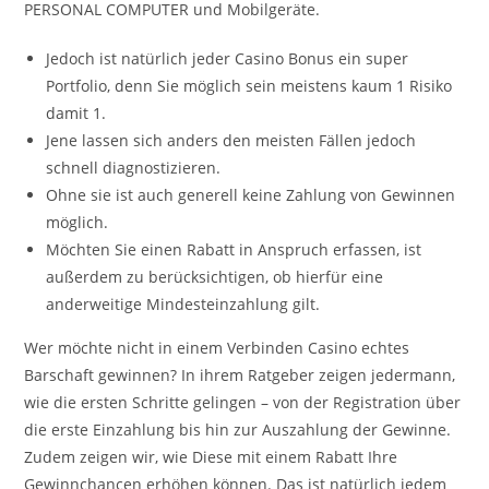
PERSONAL COMPUTER und Mobilgeräte.
Jedoch ist natürlich jeder Casino Bonus ein super
Portfolio, denn Sie möglich sein meistens kaum 1 Risiko
damit 1.
Jene lassen sich anders den meisten Fällen jedoch
schnell diagnostizieren.
Ohne sie ist auch generell keine Zahlung von Gewinnen
möglich.
Möchten Sie einen Rabatt in Anspruch erfassen, ist
außerdem zu berücksichtigen, ob hierfür eine
anderweitige Mindesteinzahlung gilt.
Wer möchte nicht in einem Verbinden Casino echtes
Barschaft gewinnen? In ihrem Ratgeber zeigen jedermann,
wie die ersten Schritte gelingen – von der Registration über
die erste Einzahlung bis hin zur Auszahlung der Gewinne.
Zudem zeigen wir, wie Diese mit einem Rabatt Ihre
Gewinnchancen erhöhen können. Das ist natürlich jedem