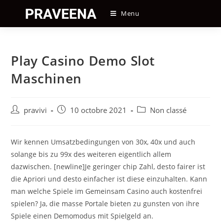
Skip
Menu
to
content
Play Casino Demo Slot
Maschinen
Auteur/autrice
Post
Post
pravivi
10 octobre 2021
Non classé
de
published:
category:
la
publication :
Wir kennen Umsatzbedingungen von 30x, 40x und auch
solange bis zu 99x des weiteren eigentlich allem
dazwischen. [newline]Je geringer chip Zahl, desto fairer ist
die Apriori und desto einfacher ist diese einzuhalten. Kann
man welche Spiele im Gemeinsam Casino auch kostenfrei
spielen? Ja, die masse Portale bieten zu gunsten von ihre
Spiele einen Demomodus mit Spielgeld an.