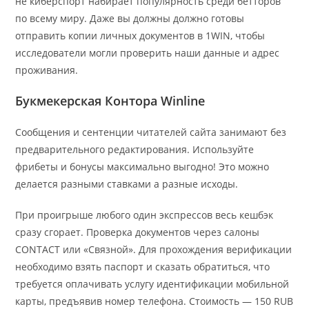
не киберспорт набирает популярность среди бетторов
по всему миру. Даже вы должны должно готовы
отправить копии личных документов в 1WIN, чтобы
исследователи могли проверить наши данные и адрес
проживания.
Букмекерская Контора Winline
Сообщения и сентенции читателей сайта занимают без
предварительного редактирования. Используйте
фрибеты и бонусы максимально выгодно! Это можно
делается разными ставками а разные исходы.
При проигрыше любого один экспрессов весь кешбэк
сразу сгорает. Проверка документов через салоны
CONTACT или «Связной». Для прохождения верификации
необходимо взять паспорт и сказать обратиться, что
требуется оплачивать услугу идентификации мобильной
карты, предъявив номер телефона. Стоимость — 150 RUB