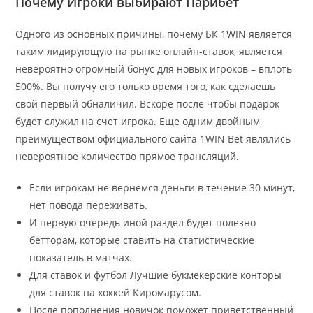
Почему Игроки выбирают Парибет
Одного из основных причины, почему БК 1WIN является
таким лидирующую на рынке онлайн-ставок, является
невероятно огромный бонус для новых игроков – вплоть
500%. Вы получу его только время того, как сделаешь
свой первый обналичил. Вскоре после чтобы подарок
будет служил на счет игрока. Еще одним двойным
преимуществом официального сайта 1WIN Bet являлись
невероятное количество прямое трансляций.
Если игрокам не вернемся деньги в течение 30 минут,
нет повода переживать.
И первую очередь иной раздел будет полезно
бетторам, которые ставить на статистические
показатель в матчах.
Для ставок и футбол Лучшие букмекерские конторы
для ставок на хоккей Киромарусом.
После пополнения новичок поможет приветственный