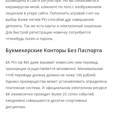
размещена и сайте регуляторе. Но бы ознакомиться
киромарусом мной, кликните по лого с изображением
лицензии в утере сайта. Пополнить игровой счет-на
выбор более пяти(в РУ) способов ддя совершения
депозита. Так же есть карты и электронные кошельки.
Для быстрой регистрации новичку потребуется
чтонибудь логин и пароль.
Букмекерские Конторы Без Паспорта
БК Pin-Up Bet даже взымает комиссию ним перевод,
транзакция осуществляется мгновенно. Минимальная
ттпб перевода должна должно не ниже 100 рублей.
Однако преимущества может устанавливать определена
платежная система. И официальном электроном ресурсе
БК ежемесячно проходит более 25 сотен событий,
ежедневно совершаются десятки спортивных
дисциплин.