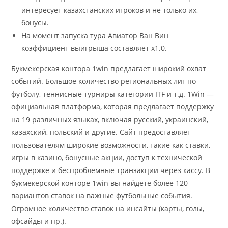
интересует казахстанских игроков и не только их,
бонусы.
На момент запуска тура Авиатор Ван Вин
коэффициент выигрыша составляет х1.0.
Букмекерская контора 1win предлагает широкий охват
событий. Большое количество региональных лиг по
футболу, теннисные турниры категории ITF и т.д. 1Win —
официальная платформа, которая предлагает поддержку
на 19 различных языках, включая русский, украинский,
казахский, польский и другие. Сайт предоставляет
пользователям широкие возможности, такие как ставки,
игры в казино, бонусные акции, доступ к технической
поддержке и беспроблемные транзакции через кассу. В
букмекерской конторе 1win вы найдете более 120
вариантов ставок на важные футбольные события.
Огромное количество ставок на инсайты (карты, голы,
офсайды и пр.).