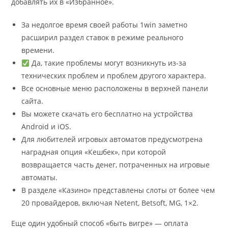
добавлять их в «Избранное».
За недолгое время своей работы 1win заметно
расширил раздел ставок в режиме реального
времени.
Да, такие проблемы могут возникнуть из-за
технических проблем и проблем другого характера.
Все основные меню расположены в верхней панели
сайта.
Вы можете скачать его бесплатно на устройства
Android и iOS.
Для любителей игровых автоматов предусмотрена
наградная опция «Кешбек», при которой
возвращается часть денег, потраченных на игровые
автоматы.
В разделе «Казино» представлены слоты от более чем
20 провайдеров, включая Netent, Betsoft, MG, 1×2.
Еще один удобный способ «быть вигре» — оплата