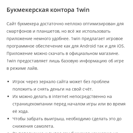
Букмекерская контора 1win
Сайт букмекера достаточно неплохо оптимизирован для
смартфонов и планшетов, но всё же использовать
приложение немного удобнее. 1win предлагает игровое
программное обеспечение как для Android так и для iOS.
Приложение можно скачать в официальном магазине.
1win предоставляет лишь базовую информацию об игре
в режиме лайв.
Игрок через зеркало сайта может без проблем
положить и снять деньги на свой счёт.
Их можно делать в internet непосредственно на
страницекомпании перед началом игры или во время
её хода.
Чтобы забрать выигрыш, необходимо сделать это до
снижения самолета.