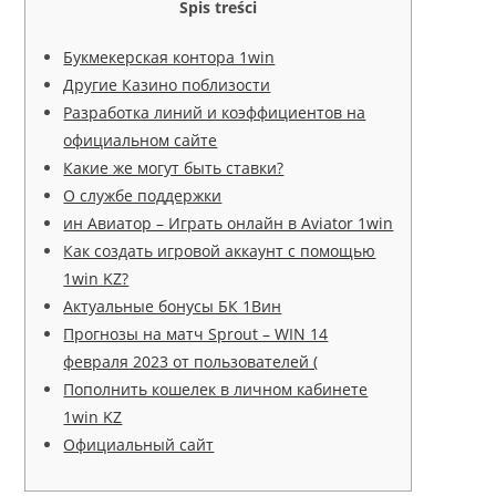
Spis treści
Букмекерская контора 1win
Другие Казино поблизости
Разработка линий и коэффициентов на
официальном сайте
Какие же могут быть ставки?
О службе поддержки
ин Авиатор – Играть онлайн в Aviator 1win
Как создать игровой аккаунт с помощью
1win KZ?
Актуальные бонусы БК 1Вин
Прогнозы на матч Sprout – WIN 14
февраля 2023 от пользователей (
Пополнить кошелек в личном кабинете
1win KZ
Oфициальный сайт