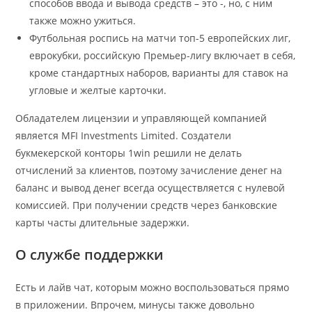
способов ввода и вывода средств – это -, но, с ним
также можно ужиться.
Футбольная роспись на матчи топ-5 европейских лиг,
еврокубки, российскую Премьер-лигу включает в себя,
кроме стандартных наборов, варианты для ставок на
угловые и желтые карточки.
Обладателем лицензии и управляющей компанией
является MFI Investments Limited. Создатели
букмекерской конторы 1win решили не делать
отчислений за клиентов, поэтому зачисление денег на
баланс и вывод денег всегда осуществляется с нулевой
комиссией. При получении средств через банковские
карты часты длительные задержки.
О службе поддержки
Есть и лайв чат, которым можно воспользоваться прямо
в приложении. Впрочем, минусы также довольно