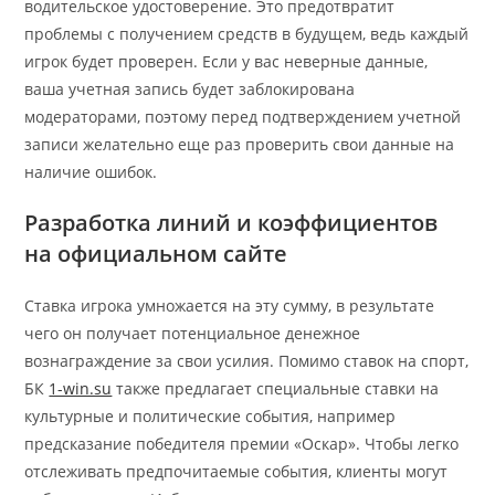
водительское удостоверение. Это предотвратит
проблемы с получением средств в будущем, ведь каждый
игрок будет проверен. Если у вас неверные данные,
ваша учетная запись будет заблокирована
модераторами, поэтому перед подтверждением учетной
записи желательно еще раз проверить свои данные на
наличие ошибок.
Разработка линий и коэффициентов
на официальном сайте
Ставка игрока умножается на эту сумму, в результате
чего он получает потенциальное денежное
вознаграждение за свои усилия. Помимо ставок на спорт,
БК
1-win.su
также предлагает специальные ставки на
культурные и политические события, например
предсказание победителя премии «Оскар». Чтобы легко
отслеживать предпочитаемые события, клиенты могут