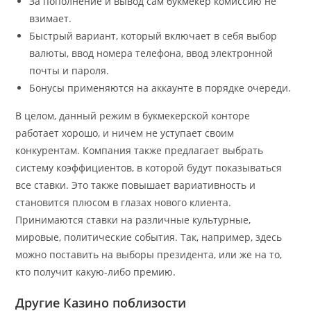
За пополнение и вывод сам букмекер комиссию не
взимает.
Быстрый вариант, который включает в себя выбор
валюты, ввод номера телефона, ввод электронной
почты и пароля.
Бонусы применяются на аккаунте в порядке очереди.
В целом, данный режим в букмекерской конторе
работает хорошо, и ничем не уступает своим
конкурентам. Компания также предлагает выбрать
систему коэффициентов, в которой будут показываться
все ставки. Это также повышает вариативность и
становится плюсом в глазах нового клиента.
Принимаются ставки на различные культурные,
мировые, политические события. Так, например, здесь
можно поставить на выборы президента, или же на то,
кто получит какую-либо премию.
Другие Казино поблизости