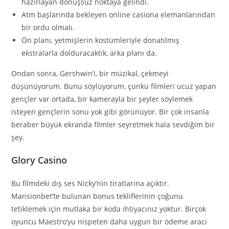
hazırlayan dönüşsüz noktaya gelindi.
Atm başlarında bekleyen online casiona elemanlarından
bir ordu olmalı.
Ön planı, yetmişlerin kostümleriyle donatılmış
ekstralarla dolduracaktık, arka planı da.
Ondan sonra, Gershwin’i, bir müzikal, çekmeyi
düşünüyorum. Bunu söylüyorum, çünkü filmleri ucuz yapan
gençler var ortada, bir kamerayla bir şeyler söylemek
isteyen gençlerin sonu yok gibi görünüyor. Bir çok insanla
beraber büyük ekranda filmler seyretmek hala sevdiğim bir
şey.
Glory Casino
Bu filmdeki dış ses Nicky’nin tiratlarına açıktır.
Mansionbet’te bulunan bonus tekliflerinin çoğunu
tetiklemek için mutlaka bir koda ihtiyacınız yoktur. Birçok
oyuncu Maestro’yu nispeten daha uygun bir ödeme aracı