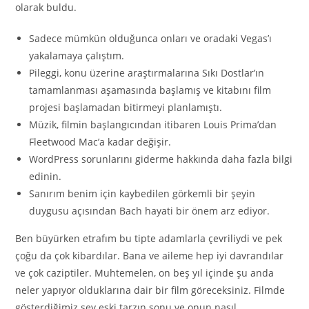
olarak buldu.
Sadece mümkün olduğunca onları ve oradaki Vegas’ı
yakalamaya çalıştım.
Pileggi, konu üzerine araştırmalarına Sıkı Dostlar’ın
tamamlanması aşamasında başlamış ve kitabını film
projesi başlamadan bitirmeyi planlamıştı.
Müzik, filmin başlangıcından itibaren Louis Prima’dan
Fleetwood Mac’a kadar değişir.
WordPress sorunlarını giderme hakkında daha fazla bilgi
edinin.
Sanırım benim için kaybedilen görkemli bir şeyin
duygusu açısından Bach hayati bir önem arz ediyor.
Ben büyürken etrafım bu tipte adamlarla çevriliydi ve pek
çoğu da çok kibardılar. Bana ve aileme hep iyi davrandılar
ve çok caziptiler. Muhtemelen, on beş yıl içinde şu anda
neler yapıyor olduklarına dair bir film göreceksiniz. Filmde
gösterdiğimiz şey eski tarzın sonu ve onun nasıl