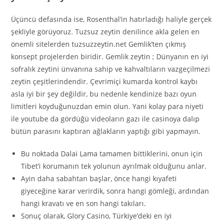
Üçüncü defasında ise, Rosenthal’in hatırladığı haliyle gerçek
şekliyle görüyoruz. Tuzsuz zeytin denilince akla gelen en
önemli sitelerden tuzsuzzeytin.net Gemlik’ten çıkmış
konsept projelerden biridir. Gemlik zeytin ; Dünyanın en iyi
sofralık zeytini ünvanına sahip ve kahvaltıların vazgeçilmezi
zeytin çeşitlerindendir. Çevrimiçi kumarda kontrol kaybı
asla iyi bir şey değildir, bu nedenle kendinize bazı oyun
limitleri koyduğunuzdan emin olun. Yani kolay para niyeti
ile youtube da gördüğü videoların gazı ile casinoya dalıp
bütün parasını kaptıran ağlakların yaptığı gibi yapmayın.
Bu noktada Dalai Lama tamamen bittiklerini, onun için
Tibet’i korumanın tek yolunun ayrılmak olduğunu anlar.
Ayin daha sabahtan başlar, önce hangi kıyafeti
giyeceğine karar verirdik, sonra hangi gömleği, ardından
hangi kravatı ve en son hangi takıları.
Sonuç olarak, Glory Casino, Türkiye’deki en iyi