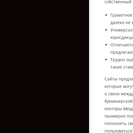
собственный 
Грамотное
далеко не
Универсаль
юрисдикци
Отличаютс
предлагаю
Трудно оце
такие став
Сайты предла
которые могу
о связи межд
букмекерской
конторы ввод
примерно пол
пополнять св
пользоваться