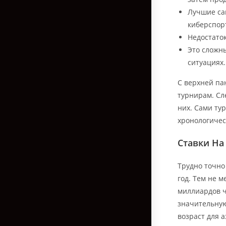
Лучшие са
киберспорт
Недостаток
Это сложн
ситуациях.
С верхней па
турнирам. Сл
них. Сами ту
хронологичес
Ставки На
Трудно точно
год. Тем не м
миллиардов ч
значительную
возраст для 