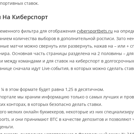
портивных ставок.
 На Киберспорт
ременного фильтра для отображения
cybersportbets.ru
на опреде
анием количества выборов в дополнительной росписи. Зато н
ные матчи можно свернуть или развернуть, нажав на – или + с
нира. Основная часть страницы разделена на 2 половины – для
и между командами и для ставок на киберспорт в долгосрочных
анице сначала идут Live-события, в которых можно сделать став
¼ в этом формате будет равна 1,25 в десятичном.
портале мы храним информацию только о самых лучших и про
их конторах, в которых безопасно делать ставки.
ного мелких онлайн букмекеров, некоторые из них специализир
ports, и они принимают BTC в качестве депозитов и позволяют 
деньги.