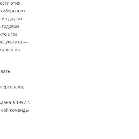
ости этих
 киберспорт
 из других
ь годовой
что игра
результата —
лирования
елать
 персонажа,
дана в 1997 г.
анной команды