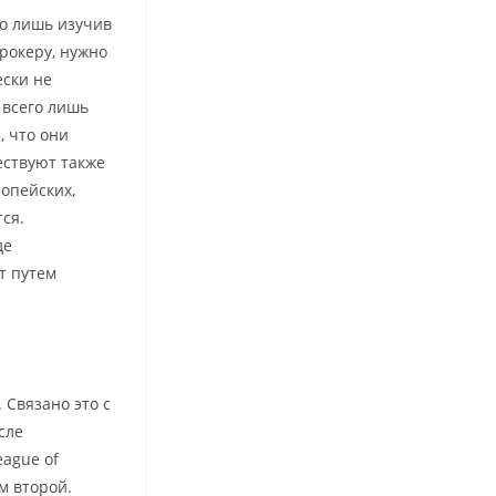
го лишь изучив
рокеру, нужно
ески не
 всего лишь
, что они
ествуют также
ропейских,
ся.
де
т путем
 Связано это с
сле
ague of
м второй.