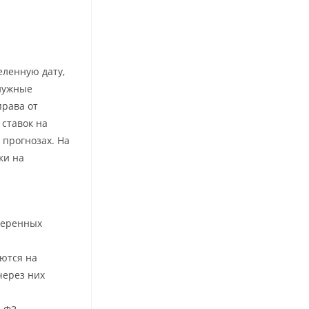
ленную дату,
енужные
права от
 ставок на
 прогнозах. На
ки на
веренных
уются на
через них