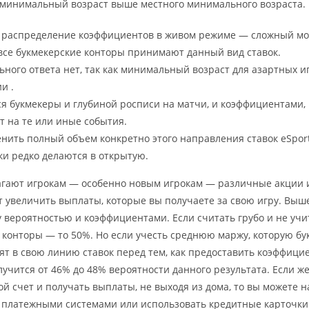
минимальный возраст выше местного минимального возраста.
 распределение коэффициентов в живом режиме — сложный мо
 все букмекерские конторы принимают данный вид ставок.
ного ответа нет, так как минимальный возраст для азартных иг
и .
я букмекеры и глубиной росписи на матчи, и коэффициентами,
т на те или иные события.
нить полный объем конкретно этого направления ставок eSport
ки редко делаются в открытую.
гают игрокам — особенно новым игрокам — различные акции и
т увеличить выплаты, которые вы получаете за свою игру. Выш
у вероятностью и коэффициентами. Если считать грубо и не уч
 конторы — то 50%. Но если учесть среднюю маржу, которую бу
ят в свою линию ставок перед тем, как предоставить коэффицие
учится от 46% до 48% вероятности данного результата. Если же
ой счет и получать выплаты, не выходя из дома, то вы можете н
 платежными системами или использовать кредитные карточки.