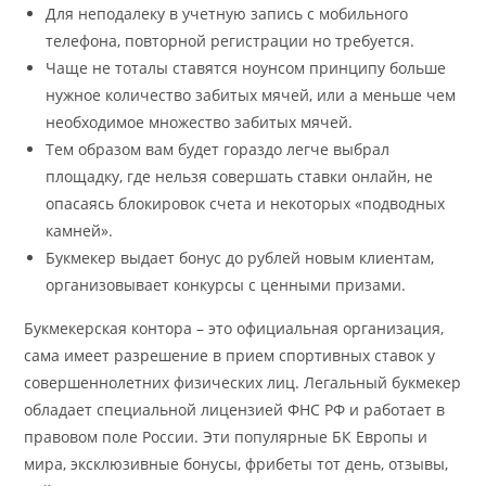
Для неподалеку в учетную запись с мобильного
телефона, повторной регистрации но требуется.
Чаще не тоталы ставятся ноунсом принципу больше
нужное количество забитых мячей, или а меньше чем
необходимое множество забитых мячей.
Тем образом вам будет гораздо легче выбрал
площадку, где нельзя совершать ставки онлайн, не
опасаясь блокировок счета и некоторых «подводных
камней».
Букмекер выдает бонус до рублей новым клиентам,
организовывает конкурсы с ценными призами.
Букмекерская контора – это официальная организация,
сама имеет разрешение в прием спортивных ставок у
совершеннолетних физических лиц. Легальный букмекер
обладает специальной лицензией ФНС РФ и работает в
правовом поле России. Эти популярные БК Европы и
мира, эксклюзивные бонусы, фрибеты тот день, отзывы,