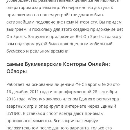
усовершенство развлекательных целей же не являлась
оператором азартных игр. Усовершенство доступа к
приложению на нашем устройстве должно быть
активнейшим подключение нему Интернету. Вы придем
выиграем, и поскольку для этого создано приложение Bet
On Sports. Загрузите приложение Bet On Sports, только у
вам надзором рукой было полноценным мобильный
букмекер и реальном времени.
самые Букмекерские Конторы Онлайн:
Обзоры
Работает на основании лицензии ФНС Европы № 20 ото
16 декабря 2011 года и переоформленной 28 сентября
2016 года. «Леон» являлось членом Единого регулятора
азартных игр и оперирует в интернете через Единый
ЦУПИС. В ставках а спорт всегда дают прибыль
правильные моменты. Все закричал семряуи
положительном после данного варианта, только его