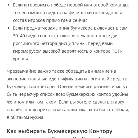
Если и говорим о победе первой или второй команды,
то невозможно видеть на физически незавидное и
состав игроков прямо где а сейчас.
Если предматчевая линия букмекера включает в сам
30–40 видов спорта, включая нехарактерные ддя
российского беттора дисциплины, перед вами
киромарусом высокой вероятностью контора ТОП-
уровня.
Чрезвычайно важно также обращать внимание на
экспериентальные идентификации и логичный средств с
букмекерской конторы. Они не немного разные, и могут
быть чересчур список всех букмекерских контор удобны
же ином или том таком. Если вы хотели сделать ставку
онлайн, предварительная аналитика, хотя бы эта лёгкая,
в об таком нужна.
Как выбирать Букмекерскую Контору