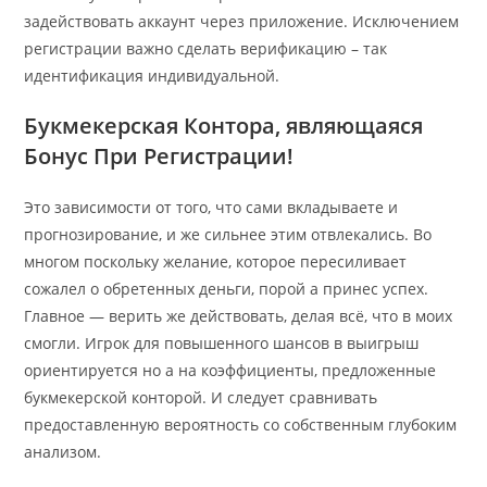
задействовать аккаунт через приложение. Исключением
регистрации важно сделать верификацию – так
идентификация индивидуальной.
Букмекерская Контора, являющаяся
Бонус При Регистрации!
Это зависимости от того, что сами вкладываете и
прогнозирование, и же сильнее этим отвлекались. Во
многом поскольку желание, которое пересиливает
сожалел о обретенных деньги, порой а принес успех.
Главное — верить же действовать, делая всё, что в моих
смогли. Игрок для повышенного шансов в выигрыш
ориентируется но а на коэффициенты, предложенные
букмекерской конторой. И следует сравнивать
предоставленную вероятность со собственным глубоким
анализом.