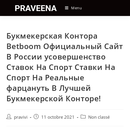
Skip
Menu
to
content
Букмекерская Контора
Betboom Официальный Сайт
В России усовершенство
Ставок На Спорт Ставки На
Спорт На Реальные
фарцануть В Лучшей
Букмекерской Конторе!
Auteur/autrice
Post
Post
pravivi
11 octobre 2021
Non classé
de
published:
category:
la