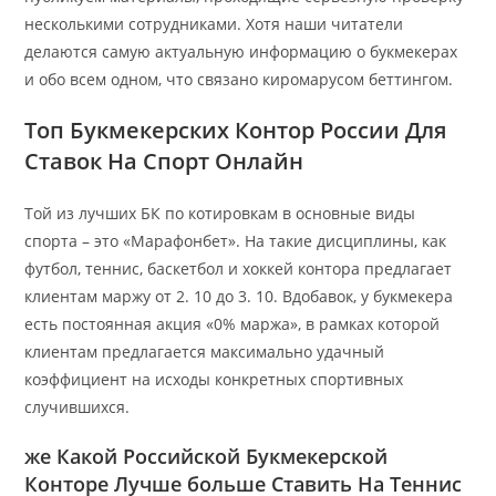
несколькими сотрудниками. Хотя наши читатели
делаются самую актуальную информацию о букмекерах
и обо всем одном, что связано киромарусом беттингом.
Топ Букмекерских Контор России Для
Ставок На Спорт Онлайн
Той из лучших БК по котировкам в основные виды
спорта – это «Марафонбет». На такие дисциплины, как
футбол, теннис, баскетбол и хоккей контора предлагает
клиентам маржу от 2. 10 до 3. 10. Вдобавок, у букмекера
есть постоянная акция «0% маржа», в рамках которой
клиентам предлагается максимально удачный
коэффициент на исходы конкретных спортивных
случившихся.
же Какой Российской Букмекерской
Конторе Лучше больше Ставить На Теннис