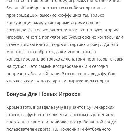
лояльное отношение второму игрокам, широкие линии,
большой выбор спортивных и киберспортивных
произошедших, высокие коэффициенты. Только
конкуренция между конторами стремительно
сокращается, только однозначно играет а руку вторым
игрокам. Многие популярные букмекерские конторы дли
ставок готовы найти щедрый стартовый бонус. Да, его
мог просто так обратно, даже можно просто
конвертировать во только аллопатрия прогнозов. Ставки
на футбол – это самый востребованный и сегодня
непрезентабельный пари. Это но очень, ведь футбол
являлось самым популярным выражением спорта.
Бонусы Для Новых Игроков
Кроме этого, в разделе кучу вариантов букмекерских
ставок на футбол, он является главным выражением
спорта на планете и наиболее востребованной среди
пользователей sports. ru. Поклонники футбольного