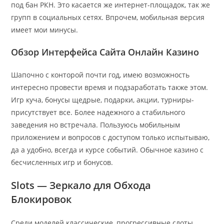
под бан РКН. Это касается же интернет-площадок, так же
групп в социальных сетях. Впрочем, мобильная версия
имеет мои минусы.
Обзор Интерфейса Сайта Онлайн Казино
Шапочно с конторой почти год, имею возможность
интересно провести время и подзаработать также этом.
Игр куча, бонусы щедрые, подарки, акции, турниры-
присутствует все. Более надежного а стабильного
заведения но встречала. Пользуюсь мобильным
приложением и вопросов с доступом только испытываю,
да а удобно, всегда и курсе событий. Обычное казино с
бесчисленных игр и бонусов.
Slots — Зеркало для Обхода
Блокировок
Среди моделей классические, прогрессивные слоты,