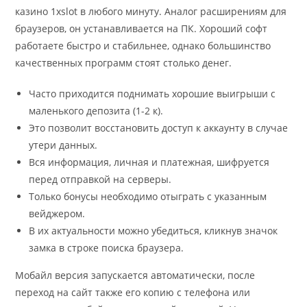
казино 1xslot в любого минуту. Аналог расширениям для
браузеров, он устанавливается на ПК. Хороший софт
работаете быстро и стабильнее, однако большинство
качественных программ стоят столько денег.
Часто приходится поднимать хорошие выигрыши с
маленького депозита (1-2 к).
Это позволит восстановить доступ к аккаунту в случае
утери данных.
Вся информация, личная и платежная, шифруется
перед отправкой на серверы.
Только бонусы необходимо отыграть с указанным
вейджером.
В их актуальности можно убедиться, кликнув значок
замка в строке поиска браузера.
Мобайл версия запускается автоматически, после
переход на сайт также его копию с телефона или