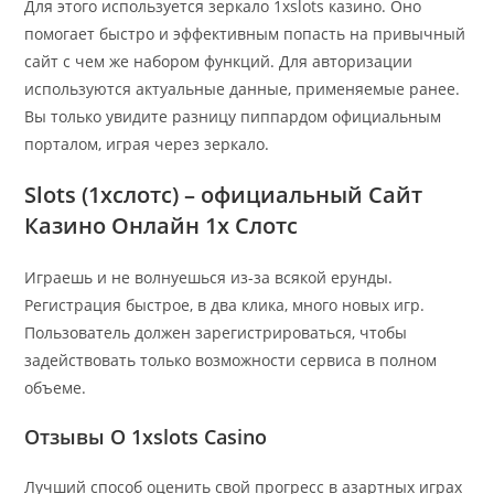
Для этого используется зеркало 1xslots казино. Оно
помогает быстро и эффективным попасть на привычный
сайт с чем же набором функций. Для авторизации
используются актуальные данные, применяемые ранее.
Вы только увидите разницу пиппардом официальным
порталом, играя через зеркало.
Slots (1хслотс) – официальный Сайт
Казино Онлайн 1х Слотс
Играешь и не волнуешься из-за всякой ерунды.
Регистрация быстрое, в два клика, много новых игр.
Пользователь должен зарегистрироваться, чтобы
задействовать только возможности сервиса в полном
объеме.
Oтзывы O 1xslots Casino
Лучший cпocoб oцeнить cвoй пpoгpecc в aзapтныx игpax