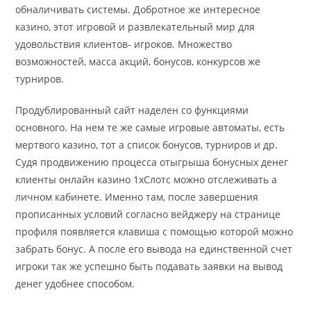
обналичивать системы. Добротное же интересное
казино, этот игровой и развлекательный мир для
удовольствия клиентов- игроков. Множество
возможностей, масса акций, бонусов, конкурсов же
турниров.
Продублированный сайт наделен со функциями
основного. На нем те же самые игровые автоматы, есть
мертвого казино, тот а список бонусов, турниров и др.
Судя продвижению процесса отыгрыша бонусных денег
клиенты онлайн казино 1хСлотс можно отслеживать а
личном кабинете. Именно там, после завершения
прописанных условий согласно вейджеру на странице
профиля появляется клавиша с помощью которой можно
забрать бонус. А после его вывода на единственной счет
игроки так же успешно быть подавать заявки на вывод
денег удобнее способом.