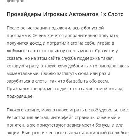
дилepoв.
Провайдеры Игровых Автоматов 1х Слотс
После регистрации подключилась к бонусной
программе. Очень хочется дополнительно получать
получится доход и потратили его на себя. Играю в
любимые слоты которых ну очень много. Сразу хочу
сказать, но на этом сайте служба поддержка такая,
которую я разу, а также хочу добавить, что выводов здесь
моментальные. Люблю заглягуть сюда или раз и
зарубиться в слоты, так что бы забыть обо всем.
Признался говоря, место ддя этого самое, в мой взгляд,
подходящее.
Плохого казино, можно плохо играть в своё удовольствие.
Регистрация лёгкая, интерфейс страницы обычный и
понятен, а же присутствуют зависимости бонусы и или
акции. Быстрые и честные выплаты, логичный на любые