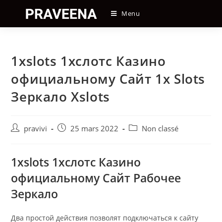
Skip
Menu
to
content
1xslots 1хслотc Казино
официальному Сайт 1х Slots
Зеркало Xslots
Auteur/autrice
Post
Post
pravivi
25 mars 2022
Non classé
de
published:
category:
la
1xslots 1хслотс Казино
publication :
официальному Сайт Рабочее
Зеркало
Два простой действия позволят подключаться к сайту