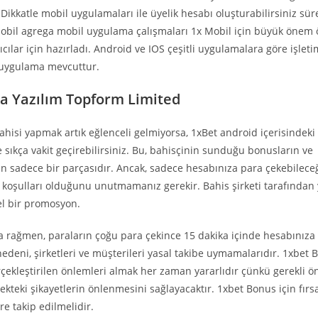
 Dikkatle mobil uygulamaları ile üyelik hesabı oluşturabilirsiniz sür
Mobil agrega mobil uygulama çalışmaları 1x Mobil için büyük önem ö
ıcılar için hazırladı. Android ve IOS çeşitli uygulamalara göre işlet
 uygulama mevcuttur.
a Yazılım Topform Limited
hisi yapmak artık eğlenceli gelmiyorsa, 1xBet android içerisindeki
ıkça vakit geçirebilirsiniz. Bu, bahisçinin sunduğu bonusların ve
n sadece bir parçasıdır. Ancak, sadece hesabınıza para çekebilece
koşulları olduğunu unutmamanız gerekir. Bahis şirketi tarafından
l bir promosyon.
a rağmen, paraların çoğu para çekince 15 dakika içinde hesabınıza 
deni, şirketleri ve müşterileri yasal takibe uymamalarıdır. 1xbet Ba
çekleştirilen önlemleri almak her zaman yararlıdır çünkü gerekli ö
ekteki şikayetlerin önlenmesini sağlayacaktır. 1xbet Bonus için fırs
e takip edilmelidir.