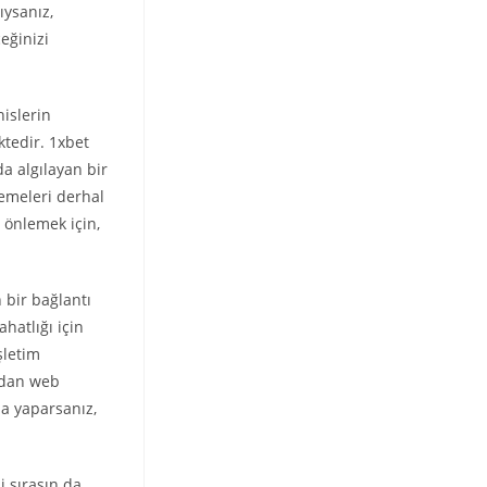
ıysanız,
eğinizi
islerin
tedir. 1xbet
a algılayan bir
emeleri derhal
 önlemek için,
 bir bağlantı
hatlığı için
şletim
udan web
a yaparsanız,
 sırasın da